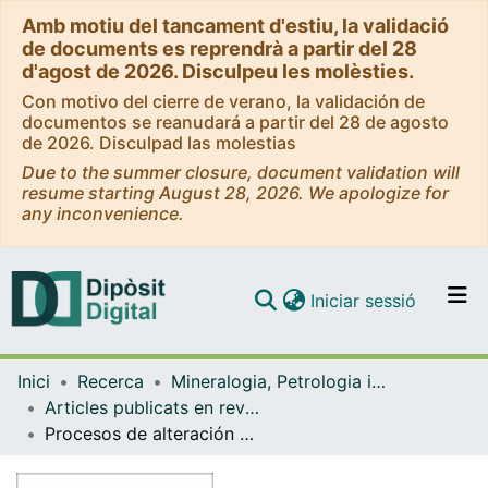
Amb motiu del tancament d'estiu, la validació
de documents es reprendrà a partir del 28
d'agost de 2026. Disculpeu les molèsties.
Con motivo del cierre de verano, la validación de
documentos se reanudará a partir del 28 de agosto
de 2026. Disculpad las molestias
Due to the summer closure, document validation will
resume starting August 28, 2026. We apologize for
any inconvenience.
(current)
Iniciar sessió
Comunitats i col·leccions
Inici
Recerca
Mineralogia, Petrologia i Geologia Aplicada
Navega per tot el DD
Articles publicats en revistes (Mineralogia, Petrologia i Geologia Aplicada)
Com publicar
Procesos de alteración de materiales pétreos en edificios de interés histórico
Contacte