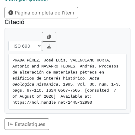
profundidad, especialmente con las nuevas técnicas
Pàgina completa de l'ítem
de microscopía electrónica y de análisis puntual con
sonda de electrones.
Citació
PRADA PÉREZ, José Luis, VALENCIANO HORTA, 
Antonio and NAVARRO FLORES, Andrés. Procesos 
de alteración de materiales pétreos en 
edificios de interés histórico. 
Acta 
Geologica Hispanica
. 1995. Vol. 30, num. 1-3, 
pags. 97-110. ISSN 0567-7505. [consulted: 7 
of August of 2026]. Available at: 
https://hdl.handle.net/2445/32993
Estadístiques