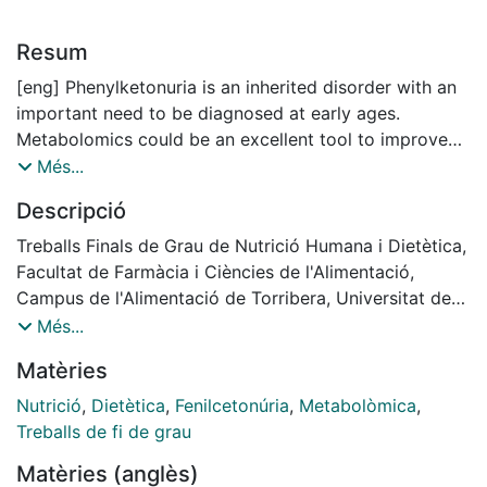
Resum
[eng] Phenylketonuria is an inherited disorder with an
important need to be diagnosed at early ages.
Metabolomics could be an excellent tool to improve
the actual techniques used to detect this disease by
Més...
identifying biomarkers. The aim of this review is to
Descripció
provide a summary of the last advances achieved
through metabolomics on the identification of
Treballs Finals de Grau de Nutrició Humana i Dietètica,
phenylketonuria biomarkers. A systematic search was
Facultat de Farmàcia i Ciències de l'Alimentació,
conducted using PubMed and Web of Science through
Campus de l'Alimentació de Torribera, Universitat de
February-March 2021. Studies were included only if
Barcelona. Curs: 2020-2021. Tutor: Rafael Llorach
Més...
metabolomics were applied and metabolomics
Matèries
technics were used to detect the biomarkers on
human samples. At the end, ten publications were
Nutrició
,
Dietètica
,
Fenilcetonúria
,
Metabolòmica
,
included in this review and 34 metabolites were
Treballs de fi de grau
identified to be related to phenylketonuria. Several
Matèries (anglès)
metabolites were identified repeatedly and classified