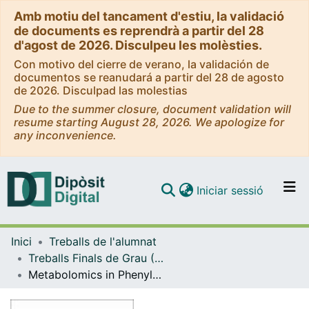
Amb motiu del tancament d'estiu, la validació
de documents es reprendrà a partir del 28
d'agost de 2026. Disculpeu les molèsties.
Con motivo del cierre de verano, la validación de
documentos se reanudará a partir del 28 de agosto
de 2026. Disculpad las molestias
Due to the summer closure, document validation will
resume starting August 28, 2026. We apologize for
any inconvenience.
(current)
Iniciar sessió
Comunitats i col·leccions
Inici
Treballs de l'alumnat
Navega per tot el DD
Treballs Finals de Grau (TFG) - Nutrició Humana i Dietètica
Com publicar
Metabolomics in Phenylketonuria disease: A systematic review
Contacte