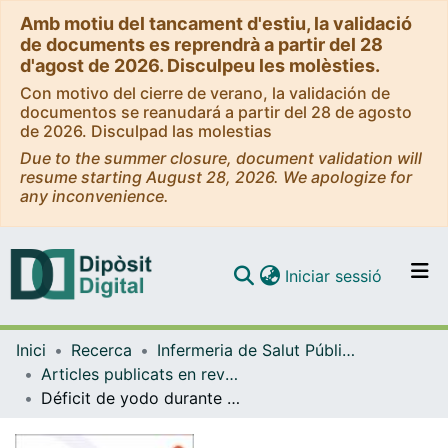
Amb motiu del tancament d'estiu, la validació
de documents es reprendrà a partir del 28
d'agost de 2026. Disculpeu les molèsties.
Con motivo del cierre de verano, la validación de
documentos se reanudará a partir del 28 de agosto
de 2026. Disculpad las molestias
Due to the summer closure, document validation will
resume starting August 28, 2026. We apologize for
any inconvenience.
(current)
Iniciar sessió
Comunitats i col·leccions
Inici
Recerca
Infermeria de Salut Pública, Salut Mental i Maternoinfantil
Navega per tot el DD
Articles publicats en revistes (Infermeria de Salut Pública, Salut mental i Maternoinfantil)
Com publicar
Déficit de yodo durante la gestación
Contacte