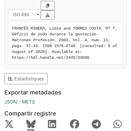
utilización de sal yodada para la condimentación de
los alimentos. Además, deberán derivar al médico a
aquellas mujeres que presenten una deficiencia de
yodo para que realicen una suplementación si fuera
FRANCÉS RIBERA, Lidia and TORRES COSTA, Mª T. 
necesario.
Déficit de yodo durante la gestación. 
Matronas Profesión
. 2003. Vol. 4, num. 11, 
pags. 37-43. ISSN 1578-0740. [consulted: 6 of 
August of 2026]. Available at: 
https://hdl.handle.net/2445/33030
Estadístiques
Exportar metadades
JSON
-
METS
Compartir registre