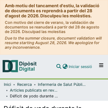
Amb motiu del tancament d'estiu, la validació
de documents es reprendrà a partir del 28
d'agost de 2026. Disculpeu les molèsties.
Con motivo del cierre de verano, la validación de
documentos se reanudará a partir del 28 de agosto
de 2026. Disculpad las molestias
Due to the summer closure, document validation will
resume starting August 28, 2026. We apologize for
any inconvenience.
(current)
Iniciar sessió
Comunitats i col·leccions
Inici
Recerca
Infermeria de Salut Pública, Salut Mental i Maternoinfantil
Navega per tot el DD
Articles publicats en revistes (Infermeria de Salut Pública, Salut mental i Maternoinfantil)
Com publicar
Déficit de yodo durante la gestación
Contacte