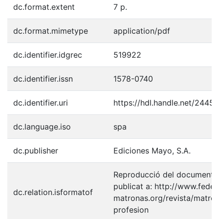
dc.format.extent
7 p.
dc.format.mimetype
application/pdf
dc.identifier.idgrec
519922
dc.identifier.issn
1578-0740
dc.identifier.uri
https://hdl.handle.net/2445
dc.language.iso
spa
dc.publisher
Ediciones Mayo, S.A.
Reproducció del document
publicat a: http://www.feder
dc.relation.isformatof
matronas.org/revista/matro
profesion