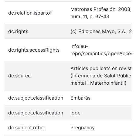
Matronas Profesión, 2003, vo
dc.relation.ispartof
num. 11, p. 37-43
dc.rights
(c) Ediciones Mayo, S.A., 2
info:eu-
dc.rights.accessRights
repo/semantics/openAccess
Articles publicats en reviste
dc.source
(Infermeria de Salut Pública,
mental i Maternoinfantil)
dc.subject.classification
Embaràs
dc.subject.classification
Iode
dc.subject.other
Pregnancy