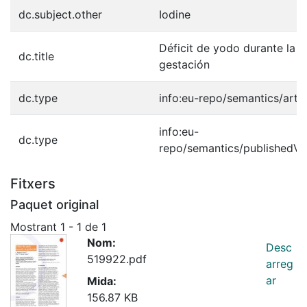
dc.subject.other
Iodine
Déficit de yodo durante la
dc.title
gestación
dc.type
info:eu-repo/semantics/artic
info:eu-
dc.type
repo/semantics/publishedVe
Fitxers
Paquet original
Mostrant
1 - 1 de 1
Nom:
Desc
519922.pdf
arreg
ar
Mida:
156.87 KB