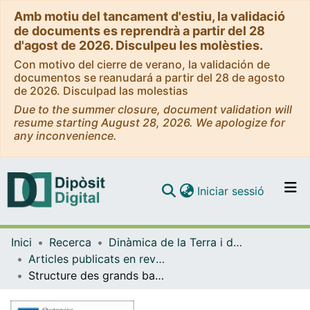
Amb motiu del tancament d'estiu, la validació
de documents es reprendrà a partir del 28
d'agost de 2026. Disculpeu les molèsties.
Con motivo del cierre de verano, la validación de
documentos se reanudará a partir del 28 de agosto
de 2026. Disculpad las molestias
Due to the summer closure, document validation will
resume starting August 28, 2026. We apologize for
any inconvenience.
(current)
Iniciar sessió
Comunitats i col·leccions
Inici
Recerca
Dinàmica de la Terra i de l'Oceà
Navega per tot el DD
Articles publicats en revistes (Dinàmica de la Terra i l'Oceà)
Com publicar
Structure des grands bassins glaciaires dans le nord de la péninsule ibérique: comparaison entre les vallées d'Andorre (Pyrénées orientales), du Gállego (Pyrénées centrales) et du Trueba (Chaîne Cantabrique).
Contacte