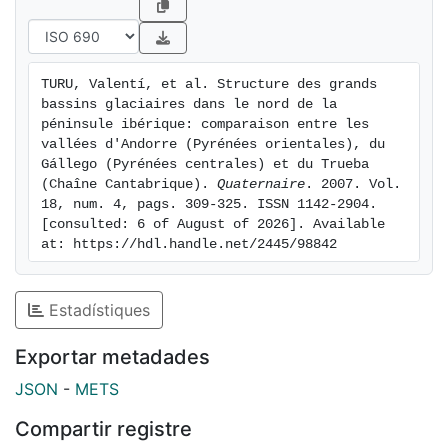
géoélectriques : une unité inférieure très épaisse, avec
des résistivités électriques basses (70 - 200 Ohms par
mètre), qui traduit la présence de matériaux fins
TURU, Valentí, et al. Structure des grands 
considérés comme d'origine lacustre ; une unité
bassins glaciaires dans le nord de la 
intermédiaire, moins épaisse, avec des valeurs de
péninsule ibérique: comparaison entre les 
résistivité plus élevées (400 - 800 Ohms par mètre),
vallées d'Andorre (Pyrénées orientales), du 
Gállego (Pyrénées centrales) et du Trueba 
pouvant être interprétée comme un système fluvio-
(Chaîne Cantabrique). 
Quaternaire
. 2007. Vol. 
deltaïque pro-glaciaire et une unité géoélectrique
18, num. 4, pags. 309-325. ISSN 1142-2904. 
supérieure, avec des valeurs de résistivité très
[consulted: 6 of August of 2026]. Available 
variables (100 - 1500 Ohms par mètre), constituée de
at: https://hdl.handle.net/2445/98842
sédiments alluviaux subactuels. La comparaison des
données de type géophysique et géomécanique
Estadístiques
(sismique à réfraction et essais pressiométriques)
montre que l'unité intermédiaire, considérée comme
Exportar metadades
d'origine fluvio-deltaïque, présente des valeurs de
vitesse sismique anormalement élevées, ainsi que de
JSON
-
METS
hautes valeurs de consolidation. Cette observation
Compartir registre
effectuée pour la première fois dans la vallée