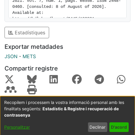
2021. Vol. 7, num. 1, pags. e8558. ISSN 2448-
0460. [consulted: 8 of August of 2026]. 
Available at: 
https://hdl.handle.net/2445/183881
Estadístiques
Exportar metadades
JSON
-
METS
Compartir registre
Recopilem i processem la vostra informació personal amb les
finalitats següents:
Estadístic & Registre i recuperació de
Coordinació:
CRAI UB
Avís legal
Metadades
subjectes a:
contrasenya
Configuració
Política de
Acord
Personalitzar
Declinar
D'acord
de cookies
privadesa
d'usuari
final