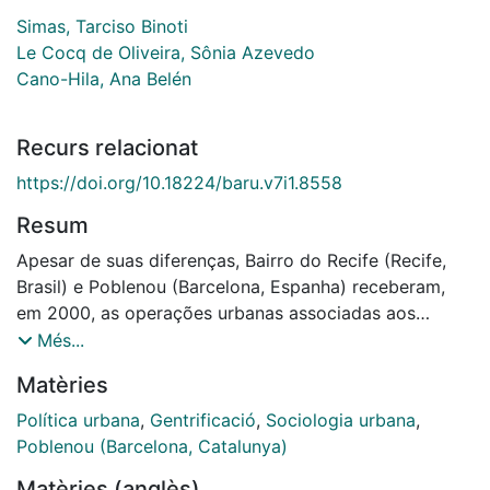
Simas, Tarciso Binoti
Le Cocq de Oliveira, Sônia Azevedo
Cano-Hila, Ana Belén
Recurs relacionat
https://doi.org/10.18224/baru.v7i1.8558
Resum
Apesar de suas diferenças, Bairro do Recife (Recife,
Brasil) e Poblenou (Barcelona, Espanha) receberam,
em 2000, as operações urbanas associadas aos
parques empresariais Porto Digital e 22@Barcelona
Més...
que resultaram em um tipo de gentrificação
Matèries
semelhante pela entrada de empresas. Com duas
décadas de implantação, esta pesquisa tem como
Política urbana
,
Gentrificació
,
Sociologia urbana
,
objetivo analisar comparativamente suas respectivas
Poblenou (Barcelona, Catalunya)
transformações a partir das novas dinâmicas geradas
Matèries (anglès)