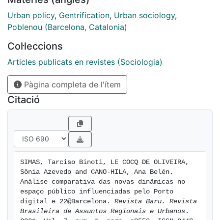
no espaço público em relação ao direcionamento a
uma cidade mais compacta. Trata-se de uma pesquisa
Urban policy
,
Gentrification
,
Urban sociology
,
sobre movimentação de pessoas, apropriação do
Poblenou (Barcelona, Catalonia)
espaço público, fachadas ativas e passivas e uso de
Col·leccions
estacionamento. Embora haja pontos positivos em
ambos os casos, observa-se maior predominância de
Articles publicats en revistes (Sociologia)
uso do solo, deslocamentos pendulares e baixa
Pàgina completa de l'ítem
apropriação do espaço público sobretudo fora do
horário comercial. Conclui-se que tais propostas
Citació
direcionam suas cidades para modelos menos
compactos e mais segregados em consonância com
seu interesse de gentrificação.
SIMAS, Tarciso Binoti, LE COCQ DE OLIVEIRA, 
Sônia Azevedo and CANO-HILA, Ana Belén. 
Análise comparativa das novas dinâmicas no 
espaço público influenciadas pelo Porto 
digital e 22@Barcelona. 
Revista Baru. Revista 
Brasileira de Assuntos Regionais e Urbanos
. 