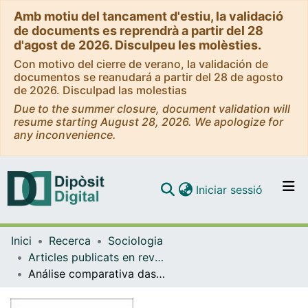
Amb motiu del tancament d'estiu, la validació
de documents es reprendrà a partir del 28
d'agost de 2026. Disculpeu les molèsties.
Con motivo del cierre de verano, la validación de
documentos se reanudará a partir del 28 de agosto
de 2026. Disculpad las molestias
Due to the summer closure, document validation will
resume starting August 28, 2026. We apologize for
any inconvenience.
(current)
Iniciar sessió
Comunitats i col·leccions
Inici
Recerca
Sociologia
Navega per tot el DD
Articles publicats en revistes (Sociologia)
Com publicar
Análise comparativa das novas dinâmicas no espaço público influenciadas pelo Porto digital e 22@Barcelona
Contacte