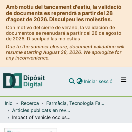
Amb motiu del tancament d'estiu, la validació
de documents es reprendrà a partir del 28
d'agost de 2026. Disculpeu les molèsties.
Con motivo del cierre de verano, la validación de
documentos se reanudará a partir del 28 de agosto
de 2026. Disculpad las molestias
Due to the summer closure, document validation will
resume starting August 28, 2026. We apologize for
any inconvenience.
(current)
Iniciar sessió
Comunitats i col·leccions
Inici
Recerca
Farmàcia, Tecnologia Farmacèutica i Fisicoquímica
Navega per tot el DD
Articles publicats en revistes (Farmàcia, Tecnologia Farmacèutica i Fisicoquímica)
Com publicar
Impact of vehicle occlusivity on skin delivery and activity of a janus kinase inhibitor: comparison of oil-based formulations
Contacte