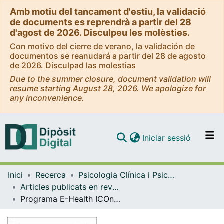
Amb motiu del tancament d'estiu, la validació
de documents es reprendrà a partir del 28
d'agost de 2026. Disculpeu les molèsties.
Con motivo del cierre de verano, la validación de
documentos se reanudará a partir del 28 de agosto
de 2026. Disculpad las molestias
Due to the summer closure, document validation will
resume starting August 28, 2026. We apologize for
any inconvenience.
(current)
Iniciar sessió
Comunitats i col·leccions
Inici
Recerca
Psicologia Clínica i Psicobiologia
Navega per tot el DD
Articles publicats en revistes (Psicologia Clínica i Psicobiologia)
Com publicar
Programa E-Health ICOnnecta't: un ecosistema para fomentar el bienestar en cáncer a través de la propuesta europea ONCOMMUN
Contacte