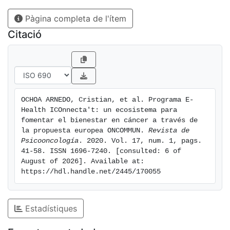
mujeres fueron incluidas en el programa (39,91% de
Pàgina completa de l'ítem
los nuevos casos de cáncer de mama en los centros
participantes). Solo el 3,47% (n = 9) requirió atención
Citació
clínica especializada (Nivel 4). Conclusión: El
programa Iconnecta't adopta un modelo integrado de
atención psicosocial en cáncer que se adecúa a las
necesidades específicas de los supervivientes. Da
solución a algunas de las barreras de la atención
OCHOA ARNEDO, Cristian, et al. Programa E-
sanitaria tradicional, democratizando el acceso a los
Health ICOnnecta't: un ecosistema para 
servicios mediante el uso de tecnologías de uso
fomentar el bienestar en cáncer a través de 
común en la mayoría de ciudadanos. En un futuro
la propuesta europea ONCOMMUN. 
Revista de 
Psicooncología
. 2020. Vol. 17, num. 1, pags. 
próximo se prevé la implementación progresiva a
41-58. ISSN 1696-7240. [consulted: 6 of 
otras neoplasias, junto con un ensayo clínico
August of 2026]. Available at: 
controlado y aleatorizado que evaluará su eficacia.
https://hdl.handle.net/2445/170055
Estadístiques