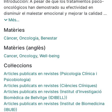
Introducción: A pesar de que los tratamientos psico-
oncológicos han demostrado su efectividad en
disminuir el malestar emocional y mejorar la calidad de
vida de las personas con cáncer, aún existen
Més...
numerosas barreras que limitan su acceso. La
Matèries
transformación a online de esta atención se plantea
como una solución para aumentar la cobertura del
Càncer
,
Oncologia
,
Benestar
servicio y mejorar su coste-utilidad. Objetivo: Crear un
Matèries (anglès)
ecosistema digital de salud para reducir el impacto del
cáncer, aumentando el bienestar y la calidad de vida
Cancer
,
Oncology
,
Well-being
del ciudadano con cáncer. Método: Programa dirigido
Col·leccions
a pacientes diagnosticadas de cáncer de mama en
fase de supervivencia aguda. Es un programa de
Articles publicats en revistes (Psicologia Clínica i
atención escalonada dividido en 4 niveles de
Psicobiologia)
intervención jerarquizados por complejidad: Nivel 1,
Articles publicats en revistes (Ciències Clíniques)
cribado y monitorización psicosocial; Nivel 2, Campus:
Articles publicats en revistes (Institut d'lnvestigació
psicoeducación y educación sanitaria; Nivel 3, soporte
Biomèdica de Bellvitge (IDIBELL))
psicosocial comunitario; y Nivel 4, tratamiento
Articles publicats en revistes (Institut de Biomedicina
psicoterapéutico grupal. Resultados: En 2019, 259
(IBUB))