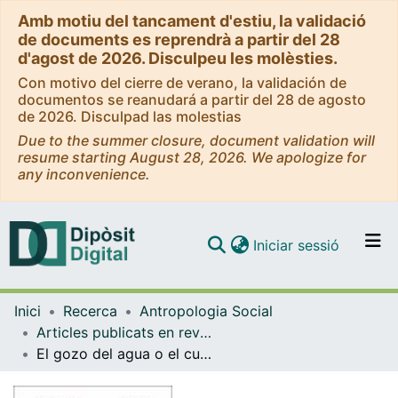
Amb motiu del tancament d'estiu, la validació
de documents es reprendrà a partir del 28
d'agost de 2026. Disculpeu les molèsties.
Con motivo del cierre de verano, la validación de
documentos se reanudará a partir del 28 de agosto
de 2026. Disculpad las molestias
Due to the summer closure, document validation will
resume starting August 28, 2026. We apologize for
any inconvenience.
(current)
Iniciar sessió
Comunitats i col·leccions
Inici
Recerca
Antropologia Social
Navega per tot el DD
Articles publicats en revistes (Antropologia Social)
Com publicar
El gozo del agua o el cuidado de la Abuela Lago en Atitlán (Guatemala)
Contacte