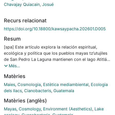
Chavajay Quiacain, Josué
Recurs relacionat
https://doi.org/10.18800/kawsaypacha.202601.D005
Resum
[spa] Este artículo explora la relación espiritual,
ecológica y política que los pueblos mayas tz’utujiles
de San Pedro La Laguna mantienen con el lago Atitlán,
al que consideran un ser vivo: Qatee Ya’ (nuestra
Més...
madre lago). Esta relación se manifiesta en prácticas
Matèries
cotidianas, rituales y oníricas, y se traduce en acciones
concretas de cuidado, como las realizadas por las
Maies
,
Cosmologia
,
Estètica mediambiental
,
Ecologia
«Guardianas del Lago», grupos de mujeres que limpian
dels llacs
,
Cianobacteris
,
Guatemala
sus orillas. El texto analiza cómo esta representación
Matèries (anglès)
maya desafía visiones tecnocráticas y extractivistas,
proponiendo en su lugar una «cosmopolítica» que
Mayas
,
Cosmology
,
Environment (Aesthetics)
,
Lake
integra a la vez saberes ancestrales y científicos.