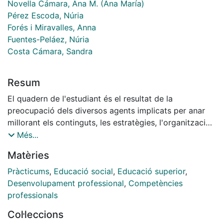
Novella Cámara, Ana M. (Ana María)
Pérez Escoda, Núria
Forés i Miravalles, Anna
Fuentes-Peláez, Núria
Costa Cámara, Sandra
Resum
El quadern de l'estudiant és el resultat de la
preocupació dels diversos agents implicats per anar
millorant els continguts, les estratègies, l'organització i
l'estructura del pràcticum.
Més...
L'alumne hi podrà trobar tots aquells elements clau
Matèries
que cal saber sobre l'assignatura del pràcticum i totes
aquells treballs que hi ha de realitzar. Els temes
Pràcticums
,
Educació social
,
Educació superior
,
proposats van des d'elements bàsics a aspectes més
Desenvolupament professional
,
Competències
operatius de quines són les tasques, els drets i els
professionals
deures dels agents implicats en el pràcticum, a
Col·leccions
elements més procedimentals de qui fa què, quan i