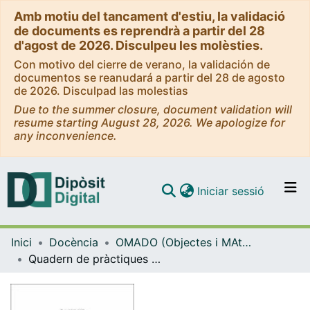
Amb motiu del tancament d'estiu, la validació
de documents es reprendrà a partir del 28
d'agost de 2026. Disculpeu les molèsties.
Con motivo del cierre de verano, la validación de
documentos se reanudará a partir del 28 de agosto
de 2026. Disculpad las molestias
Due to the summer closure, document validation will
resume starting August 28, 2026. We apologize for
any inconvenience.
(current)
Iniciar sessió
Comunitats i col·leccions
Inici
Docència
OMADO (Objectes i MAterials DOcents)
Navega per tot el DD
Quadern de pràctiques de l'estudiant (curs 2010-2011). El pràcticum: espai per la transferència de competències i el desenvolupament professional
Com publicar
Contacte