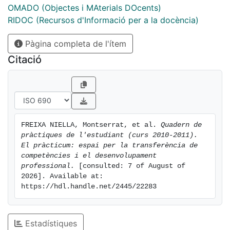
com, fins a elements més acadèmics com saber i
OMADO (Objectes i MAterials DOcents)
compartir les competències que cal treballar en el
RIDOC (Recursos d'Informació per a la docència)
pràcticum.
Pàgina completa de l'ítem
Citació
FREIXA NIELLA, Montserrat, et al. 
Quadern de 
pràctiques de l'estudiant (curs 2010-2011). 
El pràcticum: espai per la transferència de 
competències i el desenvolupament 
professional.
 [consulted: 7 of August of 
2026]. Available at: 
https://hdl.handle.net/2445/22283
Estadístiques