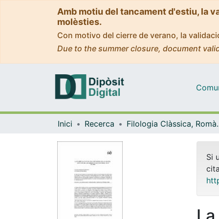
Amb motiu del tancament d'estiu, la v
molèsties.
Con motivo del cierre de verano, la valida
Due to the summer closure, document valid
Comuni
Inici
Recerca
Filologia Clàss
Si 
cit
htt
La