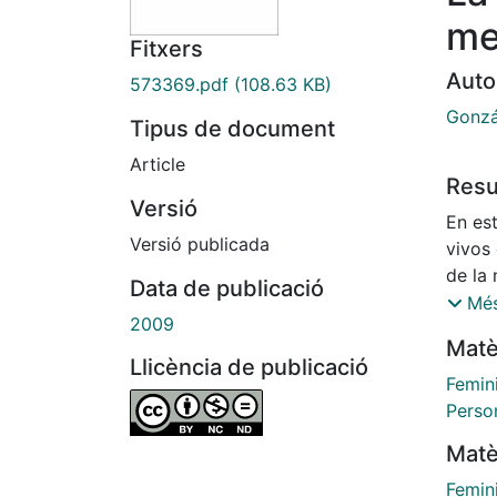
me
Fitxers
Auto
573369.pdf
(108.63 KB)
Gonzá
Tipus de document
Article
Res
Versió
En est
Versió publicada
vivos
de la
Data de publicació
nacion
Més
2009
han co
Matè
sufrie
Llicència de publicació
compl
Femin
femeni
Person
la vin
Matè
Femin