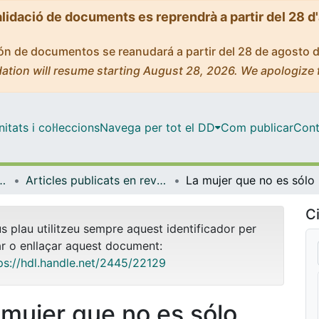
alidació de documents es reprendrà a partir del 28 d
ción de documentos se reanudará a partir del 28 de agosto 
ation will resume starting August 28, 2026. We apologize 
tats i col·leccions
Navega per tot el DD
Com publicar
Cont
ica, Romànica i Semítica
Articles publicats en revistes (Filologia Clàssica, Romànica i Semítica)
La 
Ci
us plau utilitzeu sempre aquest identificador per
ar o enllaçar aquest document:
ps://hdl.handle.net/2445/22129
 mujer que no es sólo