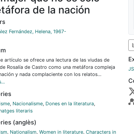
táfora de la nación
rs
lez Fernández, Helena, 1967-
um
E
e artículo se ofrece una lectura de las viudas de
 de Rosalía de Castro como una metáfora compleja
J
 nación y nada complaciente con los relatos
C
ales estereotipados del XIX. Frente a lecturas que
...
nfinado a la viuda en el estereotipo de nación
ries
nte por la emigración, siguiendo la lectura del libro
eto la viuda de vivo se muestra una representación
isme
,
Nacionalisme
,
Dones en la literatura
,
na no prevista ni en los discursos de la nación ni de
atges literaris
dicación del XIX.
ries (anglès)
ism
,
Nationalism
,
Women in literature
,
Characters in