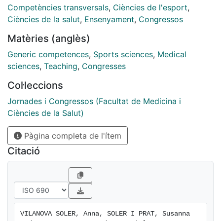
escrita), interpersonales
Competències transversals
,
Ciències de l'esport
,
(principalmente: capacidad crítica y autocrítica,
Ciències de la salut
,
Ensenyament
,
Congressos
trabajo en equipo) y sistémicas
Matèries (anglès)
(principalmente: habilidades de investigación,
capacidad creativa y habilidad para
Generic competences
,
Sports sciences
,
Medical
trabajar de forma autónoma). El objetivo principal era
sciences
,
Teaching
,
Congresses
mejorar los déficits de nuestros
Col·leccions
estudiantes reflejados en el estudio sobre la inserción
laboral de la población titulada
Jornades i Congressos (Facultat de Medicina i
de las universidades catalanas publicado el año 2011
Ciències de la Salut)
(AQU, 2011).
Pàgina completa de l'ítem
En la experiencia participaron cuatro grupos clase de
40 alumnos...
Citació
VILANOVA SOLER, Anna, SOLER I PRAT, Susanna 