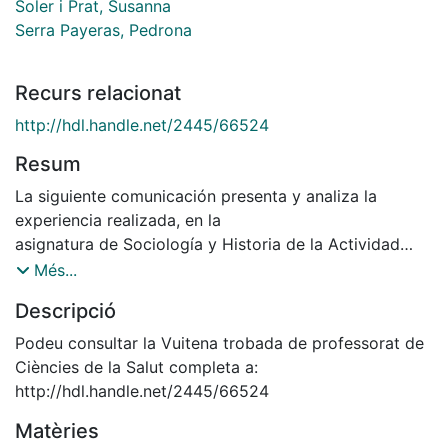
Soler i Prat, Susanna
Serra Payeras, Pedrona
Recurs relacionat
http://hdl.handle.net/2445/66524
Resum
La siguiente comunicación presenta y analiza la
experiencia realizada, en la
asignatura de Sociología y Historia de la Actividad
Física y el Deporte (6ECTS)
Més...
del Grado en Ciencias de la Actividad Física y el
Descripció
Deporte, para abordar
competencias transversales instrumentales
Podeu consultar la Vuitena trobada de professorat de
(principalmente: habilidades en la
Ciències de la Salut completa a:
gestión de la información y el manejo de la
http://hdl.handle.net/2445/66524
informática; la toma de decisiones; el
Matèries
conocimiento de idiomas y la comunicación oral y