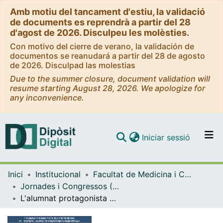
Amb motiu del tancament d'estiu, la validació
de documents es reprendrà a partir del 28
d'agost de 2026. Disculpeu les molèsties.
Con motivo del cierre de verano, la validación de
documentos se reanudará a partir del 28 de agosto
de 2026. Disculpad las molestias
Due to the summer closure, document validation will
resume starting August 28, 2026. We apologize for
any inconvenience.
(current)
Iniciar sessió
Comunitats i col·leccions
Inici
Institucional
Facultat de Medicina i Ciències de la Salut
Navega per tot el DD
Jornades i Congressos (Facultat de Medicina i Ciències de la Salut)
Com publicar
L'alumnat protagonista de l'aprenentatge pel desenvolupament de competències transversals
Contacte