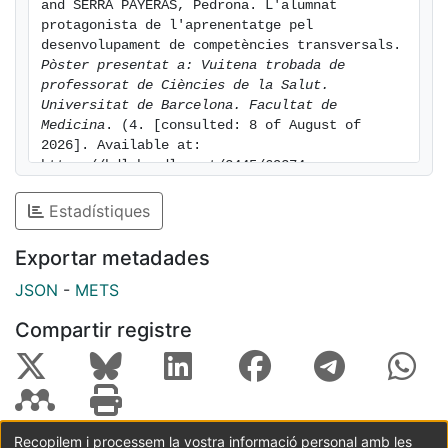
and SERRA PAYERAS, Pedrona. L'alumnat 
protagonista de l'aprenentatge pel 
desenvolupament de competències transversals. 
Pòster presentat a: Vuitena trobada de 
professorat de Ciències de la Salut. 
Universitat de Barcelona. Facultat de 
Medicina
. (4. [consulted: 8 of August of 
2026]. Available at: 
https://hdl.handle.net/2445/69274
Estadístiques
Exportar metadades
JSON
-
METS
Compartir registre
Recopilem i processem la vostra informació personal amb les