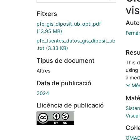
vi
Fitxers
Auto
pfc_gis_diposit_ub_opti.pdf
(13.95 MB)
Ferná
pfc_fuentes_datos_gis_diposit_ub
.txt
(3.33 KB)
Res
Tipus de document
This 
using
Altres
aimed 
Data de publicació
exper
Més
data t
2024
Matè
coord
Llicència de publicació
practi
Siste
georef
Visual
cours
Col·
open-
histor
OMADO