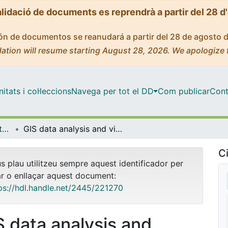
alidació de documents es reprendrà a partir del 28 d
ción de documentos se reanudará a partir del 28 de agosto 
ation will resume starting August 28, 2026. We apologize 
tats i col·leccions
Navega per tot el DD
Com publicar
Cont
OMADO (Objectes i MAterials DOcents)
GIS data analysis and visualisation using QGIS
Ci
us plau utilitzeu sempre aquest identificador per
ar o enllaçar aquest document:
ps://hdl.handle.net/2445/221270
S data analysis and