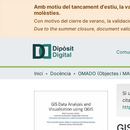
Amb motiu del tancament d'estiu, la v
molèsties.
Con motivo del cierre de verano, la valida
Due to the summer closure, document valid
Comuni
Inici
Docència
Si 
cit
htt
GI