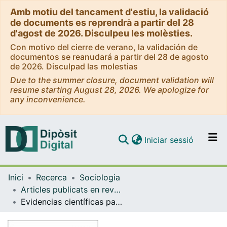
Amb motiu del tancament d'estiu, la validació
de documents es reprendrà a partir del 28
d'agost de 2026. Disculpeu les molèsties.
Con motivo del cierre de verano, la validación de
documentos se reanudará a partir del 28 de agosto
de 2026. Disculpad las molestias
Due to the summer closure, document validation will
resume starting August 28, 2026. We apologize for
any inconvenience.
(current)
Iniciar sessió
Comunitats i col·leccions
Inici
Recerca
Sociologia
Navega per tot el DD
Articles publicats en revistes (Sociologia)
Com publicar
Evidencias científicas para la formación inicial del profesorado en prevención y detección precoz de la violencia de género
Contacte