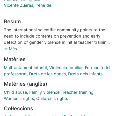
Vicente Zueras, Irene de
Resum
The international scientific community points to the
need to include contents on prevention and early
detection of gender violence in initial teacher training
and provides guidance to ensure their quality. Many of
Més...
these studies highlight the role played by teachers in
Matèries
the domestic context. Scientific literature also
provides guidance to train teachers in the intervention
Maltractament infantil
,
Violència familiar
,
Formació del
and coordination with the various professionals and
professorat
,
Drets de les dones
,
Drets dels infants
stakeholders in working with children, adolescents and
Matèries (anglès)
women. Domestic violence is a social problem and the
intervention of the whole community is key for its
Child abuse
,
Family violence
,
Teacher training
,
prevention and early detection. Some schools are
Women's rights
,
Children's rights
already promoting this model of communitarian and
Col·leccions
dialogic work.