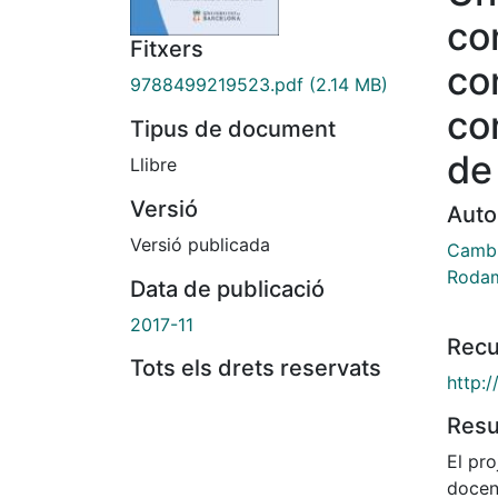
co
Fitxers
co
9788499219523.pdf
(2.14 MB)
co
Tipus de document
de
Llibre
Versió
Auto
Versió publicada
Cambra
Rodam
Data de publicació
2017-11
Recu
Tots els drets reservats
http:
Res
El pro
docen