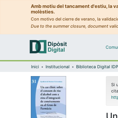
Amb motiu del tancament d'estiu, la v
molèsties.
Con motivo del cierre de verano, la valida
Due to the summer closure, document valid
Comuni
Inici
Institucional
Si 
cit
htt
Un