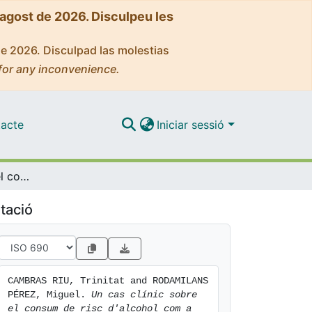
'agost de 2026. Disculpeu les
de 2026. Disculpad las molestias
for any inconvenience.
acte
Iniciar sessió
Un cas clínic sobre el consum de risc d'alcohol com a eina d'integració de coneixements en el Grau de Farmàcia
tació
CAMBRAS RIU, Trinitat and RODAMILANS 
PÉREZ, Miguel. 
Un cas clínic sobre 
el consum de risc d'alcohol com a 