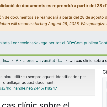
alidació de documents es reprendrà a partir del 28 d
ción de documentos se reanudará a partir del 28 de agosto 
ation will resume starting August 28, 2026. We apologize 
tats i col·leccions
Navega per tot el DD
Com publicar
Cont
Biblioteca Digital IDP (Institut de Desenvolupament Professional)
A - Llibres Universitat (IDP, Octaedro)
Ci
us plau utilitzeu sempre aquest identificador per
ar o enllaçar aquest document:
ps://hdl.handle.net/2445/118247
 cas clínic sobre el