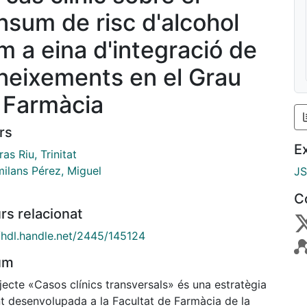
nsum de risc d'alcohol
m a eina d'integració de
neixements en el Grau
 Farmàcia
rs
E
s Riu, Trinitat
ilans Pérez, Miguel
J
C
rs relacionat
//hdl.handle.net/2445/145124
um
jecte «Casos clínics transversals» és una estratègia
t desenvolupada a la Facultat de Farmàcia de la