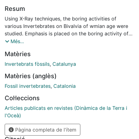
Resum
Using X-Ray techniques, the boring activities of
various Invertebrates on Bivalvia of wmian age were
studied. Emphasis is placed on the boring activity of
Porifera and their apparent preselection of the species
Més...
bored, based on: a) the mineralogical composition,
Matèries
and/or b) the microstucture, andlor c) some special
environmental conditions, or d) combinations of these
Invertebrats fòssils
,
Catalunya
three posibilities.
Matèries (anglès)
Fossil invertebrates
,
Catalonia
Col·leccions
Articles publicats en revistes (Dinàmica de la Terra i
l'Oceà)
Pàgina completa de l'ítem