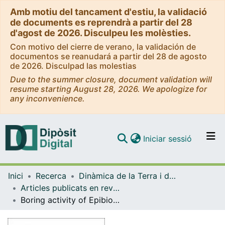
Amb motiu del tancament d'estiu, la validació
de documents es reprendrà a partir del 28
d'agost de 2026. Disculpeu les molèsties.
Con motivo del cierre de verano, la validación de
documentos se reanudará a partir del 28 de agosto
de 2026. Disculpad las molestias
Due to the summer closure, document validation will
resume starting August 28, 2026. We apologize for
any inconvenience.
(current)
Iniciar sessió
Comunitats i col·leccions
Inici
Recerca
Dinàmica de la Terra i de l'Oceà
Navega per tot el DD
Articles publicats en revistes (Dinàmica de la Terra i l'Oceà)
Com publicar
Boring activity of Epibionts in an Early Holocene molluscan fauna of Spanish Catalunya
Contacte