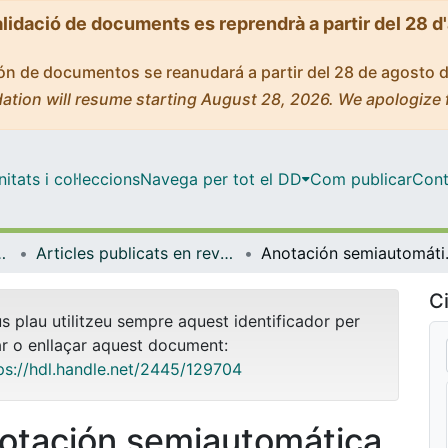
alidació de documents es reprendrà a partir del 28 d
ción de documentos se reanudará a partir del 28 de agosto 
ation will resume starting August 28, 2026. We apologize 
tats i col·leccions
Navega per tot el DD
Com publicar
Cont
Lingüística General
Articles publicats en revistes (Filologia Catalana i Lingüística General)
Anotación semia
Ci
us plau utilitzeu sempre aquest identificador per
ar o enllaçar aquest document:
ps://hdl.handle.net/2445/129704
otación semiautomática