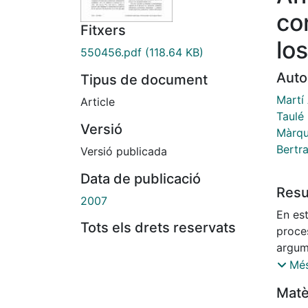
co
Fitxers
lo
550456.pdf
(118.64 KB)
Auto
Tipus de document
Martí
Article
Taulé
Versió
Màrqu
Bertr
Versió publicada
Data de publicació
Res
2007
En est
Tots els drets reservats
proce
argum
verba
Més
evalua
Matè
léxico