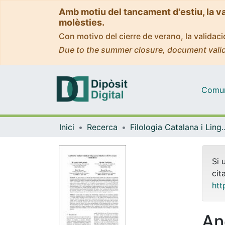
Amb motiu del tancament d'estiu, la v
molèsties.
Con motivo del cierre de verano, la valida
Due to the summer closure, document valid
Comuni
Inici
Recerca
Filologia Catalana i 
Si 
cit
htt
An