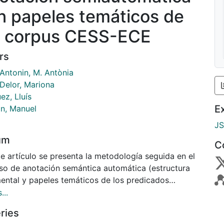
n papeles temáticos de
s corpus CESS-ECE
rs
 Antonin, M. Antònia
 Delor, Mariona
ez, Lluís
E
an, Manuel
J
um
C
e artículo se presenta la metodología seguida en el
so de anotación semántica automática (estructura
ental y papeles temáticos de los predicados
les) del corpus CESS-ECE-CAT/ESP, así como la
...
ción de los resultados obtenidos. A partir de un
ries
 verbal (1.482 verbos) con información sobre las