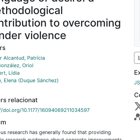
thodological
ntribution to overcoming
nder violence
rs
 Alcantud, Patrícia
onzález, Oriol
E
rt, Lídia
, Elena (Duque Sánchez)
J
C
rs relacionat
://doi.org/10.1177/16094069211034597
um
ous research has generally found that providing
fic research evidence about concrete improvements