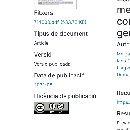
me
Fitxers
co
714000.pdf
(533.73 KB)
ge
Tipus de document
Article
Auto
Melgar
Versió
Ríos G
Versió publicada
Puigve
Duque
Data de publicació
2021-08
Recu
Llicència de publicació
https
Res
Previ
speci