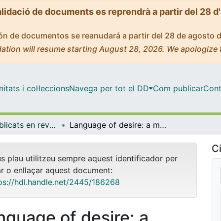
alidació de documents es reprendrà a partir del 28 d
ción de documentos se reanudará a partir del 28 de agosto 
ation will resume starting August 28, 2026. We apologize 
tats i col·leccions
Navega per tot el DD
Com publicar
Cont
Articles publicats en revistes (Sociologia)
Language of desire: a methodological contribution to overcoming gender violence
Ci
us plau utilitzeu sempre aquest identificador per
ar o enllaçar aquest document:
ps://hdl.handle.net/2445/186268
nguage of desire: a