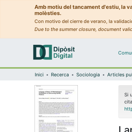
Amb motiu del tancament d'estiu, la v
molèsties.
Con motivo del cierre de verano, la valida
Due to the summer closure, document valid
Comuni
Inici
Recerca
Sociologia
Si 
cit
htt
La