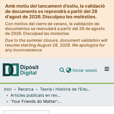
Amb motiu del tancament d'estiu, la validació
de documents es reprendrà a partir del 28
d'agost de 2026. Disculpeu les molèsties.
Con motivo del cierre de verano, la validación de
documentos se reanudará a partir del 28 de agosto
de 2026. Disculpad las molestias
Due to the summer closure, document validation will
resume starting August 28, 2026. We apologize for
any inconvenience.
(current)
Iniciar sessió
Comunitats i col·leccions
Inici
Recerca
Teoria i Història de l'Educació
Navega per tot el DD
Articles publicats en revistes (Teoria i Història de l'Educació)
Com publicar
'Your Friends do Matter': Peer Group Talk in Adolescence Gender and Violence
Contacte