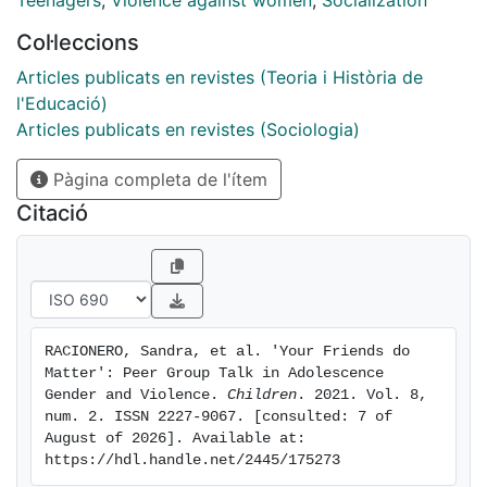
Teenagers
,
Violence against women
,
Socialization
adolescents) to explore whether the coercive
Col·leccions
dominant discourse is displayed in social interactions
in the peer group and, if so, how it influences
Articles publicats en revistes (Teoria i Història de
attractiveness patterns and sexual-affective behavior
l'Educació)
in adolescence. The analyses reveal that the coercive
Articles publicats en revistes (Sociologia)
dominant discourse is often reproduced in the peer
Pàgina completa de l'ítem
group interactions, creating group pressure, and
pushing some girls to violent relationships. Alternative
Citació
ways of interaction are also reported, which allow a
socialization leading to more freedom, less coercion,
and more healthy relationships.
RACIONERO, Sandra, et al. 'Your Friends do 
Matter': Peer Group Talk in Adolescence 
Gender and Violence. 
Children
. 2021. Vol. 8, 
num. 2. ISSN 2227-9067. [consulted: 7 of 
August of 2026]. Available at: 
https://hdl.handle.net/2445/175273