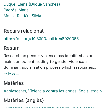
Duque, Elena (Duque Sánchez)
Padrós, Maria
Molina Roldán, Silvia
Recurs relacionat
https://doi.org/10.3390/children8020065
Resum
Research on gender violence has identified as one
main component leading to gender violence a
dominant socialization process which associates
attractiveness to men who show violent behaviors and
Més...
attitudes, while egalitarian and non-violent men are
Matèries
emptied of attractiveness. This is known as coercive
dominant discourse. Starting from the evidence that
Adolescents
,
Violència contra les dones
,
Socialització
the peer group is a main context of socialization in
Matèries (anglès)
adolescence, quantitative data were collected from six
classes of secondary education (14-15-year-old