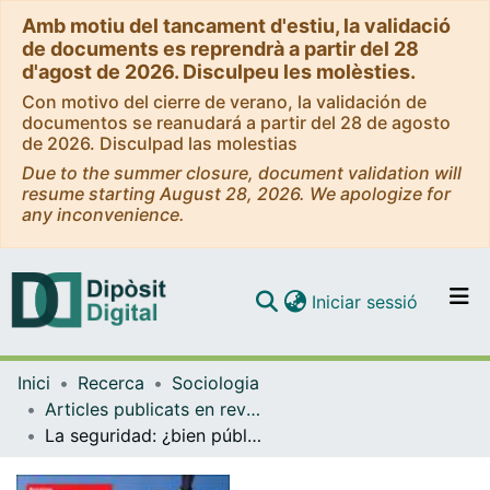
Amb motiu del tancament d'estiu, la validació
de documents es reprendrà a partir del 28
d'agost de 2026. Disculpeu les molèsties.
Con motivo del cierre de verano, la validación de
documentos se reanudará a partir del 28 de agosto
de 2026. Disculpad las molestias
Due to the summer closure, document validation will
resume starting August 28, 2026. We apologize for
any inconvenience.
(current)
Iniciar sessió
Comunitats i col·leccions
Inici
Recerca
Sociologia
Navega per tot el DD
Articles publicats en revistes (Sociologia)
Com publicar
La seguridad: ¿bien público o privado? Análisis del rol del sector privado en la seguridad ciudadana
Contacte