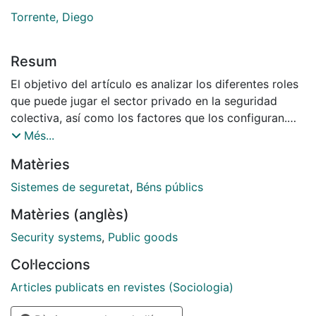
Torrente, Diego
Resum
El objetivo del artículo es analizar los diferentes roles
que puede jugar el sector privado en la seguridad
colectiva, así como los factores que los configuran.
Para caracterizar esos roles, se presenta qué es, qué
Més...
hace y cómo se relaciona el sector. Con el objeto de
Matèries
clarificar qué es 'seguridad privada', se discuten las
fronteras con la pública y se exponen las diferentes
Sistemes de seguretat
,
Béns públics
explicaciones sobre las causas de la expansión de
Matèries (anglès)
aquella. Para conocer cómo se relaciona, se analizan
los diferentes modelos de relación entre la seguridad
Security systems
,
Public goods
pública y la privada, así como los modelos de
Col·leccions
regulación que hay detrás. Finalmente, se discute la
aportación de la seguridad privada a la solución de
Articles publicats en revistes (Sociologia)
problemas, así como las posibilidades y limitaciones