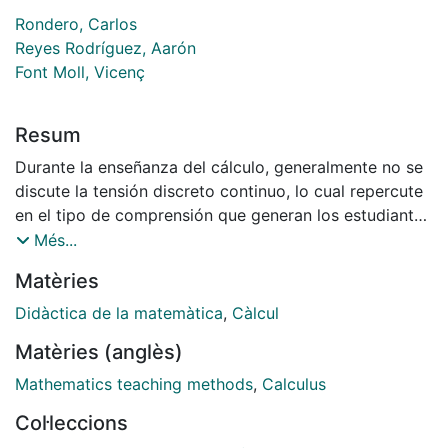
Rondero, Carlos
Reyes Rodríguez, Aarón
Font Moll, Vicenç
Resum
Durante la enseñanza del cálculo, generalmente no se
discute la tensión discreto continuo, lo cual repercute
en el tipo de comprensión que generan los estudiantes
respecto de las ideas centrales o fundamentales de
Més...
esta rama de las matemáticas. Afirmamos que tal
Matèries
tensión propicia o es generadora de articulaciones
entre objetos matemáticos, las cuales, a su vez,
Didàctica de la matemàtica
,
Càlcul
constituyen nuevo conocimiento. Se analiza la tensión
Matèries (anglès)
discreto-continuo en tres casos, presentes en el
cálculo: (i) Teorema del valor medio para derivadas,
Mathematics teaching methods
,
Calculus
(ii) Teorema del valor medio para integrales y (iii)
Col·leccions
Teorema fundamental. Se rescata la coexistencia y