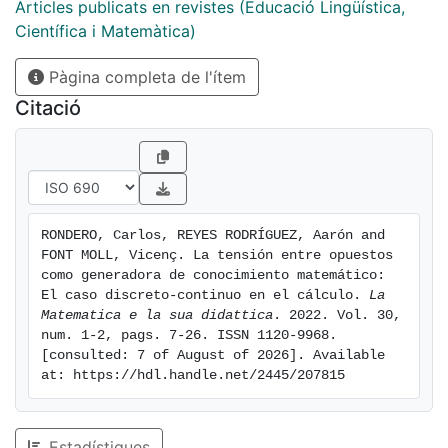
complementación de ambos enfoques. Además, se
Articles publicats en revistes (Educació Lingüística,
resalta la presencia de la noción de promediación
Científica i Matemàtica)
como un eje de articulación de estos tres resultados,
Pàgina completa de l'ítem
tanto en lo discreto como en lo continuo. Finalmente,
destacamos la relevancia que tiene para la didáctica
Citació
de la matemática reflexionar en torno a la tensión
entre una diversidad de opuestos que perviven en la
matemática, la cual da cuenta y es un aspecto más de
la complejidad de los objetos que en ella se estudian.
Todo lo anterior constituye una herramienta que puede
RONDERO, Carlos, REYES RODRÍGUEZ, Aarón and 
apoyar a la re-construcción orientada del
FONT MOLL, Vicenç. La tensión entre opuestos 
conocimiento matemático, como perspectiva
como generadora de conocimiento matemático: 
didáctica.
El caso discreto-continuo en el cálculo. 
La 
Matematica e la sua didattica
. 2022. Vol. 30, 
num. 1-2, pags. 7-26. ISSN 1120-9968. 
[consulted: 7 of August of 2026]. Available 
at: https://hdl.handle.net/2445/207815
Estadístiques