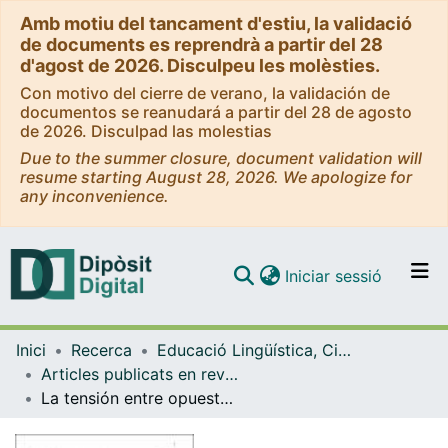
Amb motiu del tancament d'estiu, la validació
de documents es reprendrà a partir del 28
d'agost de 2026. Disculpeu les molèsties.
Con motivo del cierre de verano, la validación de
documentos se reanudará a partir del 28 de agosto
de 2026. Disculpad las molestias
Due to the summer closure, document validation will
resume starting August 28, 2026. We apologize for
any inconvenience.
(current)
Iniciar sessió
Comunitats i col·leccions
Inici
Recerca
Educació Lingüística, Científica i Matemàtica
Navega per tot el DD
Articles publicats en revistes (Educació Lingüística, Científica i Matemàtica)
Com publicar
La tensión entre opuestos como generadora de conocimiento matemático: El caso discreto-continuo en el cálculo
Contacte