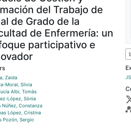
rmación del Trabajo de
nal de Grado de la
cultad de Enfermería: un
foque participativo e
novador
E
rs
J
a, Zaida
a-Moral, Silvia
C
lucía Albi, Tomàs
ez-López, Sònia
 Núñez, Constanza
nas López, Cristina
 Pozón, Sergio