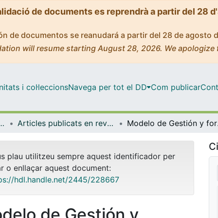
alidació de documents es reprendrà a partir del 28 d
ción de documentos se reanudará a partir del 28 de agosto 
ation will resume starting August 28, 2026. We apologize 
tats i col·leccions
Navega per tot el DD
Com publicar
Cont
t Pública, Salut Mental i Maternoinfantil
Articles publicats en revistes (Infermeria de Salut Pública, Salut mental i Maternoinfantil)
Modelo de Gestión y
Ci
us plau utilitzeu sempre aquest identificador per
ar o enllaçar aquest document:
ps://hdl.handle.net/2445/228667
delo de Gestión y