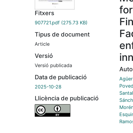
fo
Fitxers
Fi
907721.pdf
(275.73 KB)
Fa
Tipus de document
en
Article
in
Versió
Versió publicada
Auto
Data de publicació
Agüer
Poved
2025-10-28
Santa
Llicència de publicació
Sánch
Morén
Esqui
Ramos