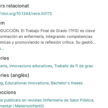
rs relacionat
//doi.org/10.1344/reire.50175
um
DUCCIÓN. El Trabajo Final de Grado (TFG) es clave
 formación en enfermería, integrando competencias
micas y promoviendo la reflexión crítica. Su gestión
ta retos como garantizar la transparencia en la
...
ción, reducir la subjetividad en la evaluación y
ries
zar la gestión de aulas. Para solucionarlo, se
mentó un modelo basado en la digitalización y
eria
,
Innovacions educatives
,
Treballs de fi de grau
darización de procesos. MÉTODO. Se analizó la
ries (anglès)
ón del TFG en los campus Bellvitge y Clínic (2023-
, implementando asignación digital, rúbricas
ng
,
Educational innovations
,
Bachelor's theses
darizadas y sesiones formativas. Además, se hizo un
leccions
is descriptivo de modalidades y calificaciones. Se
 de un enfoque descriptivo de todo el proceso del
es publicats en revistes (Infermeria de Salut Pública,
n particular, de describir la experiencia docente del
mental i Maternoinfantil)