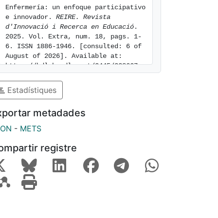
Enfermería: un enfoque participativo 
e innovador. 
REIRE. Revista 
d'Innovació i Recerca en Educació
. 
2025. Vol. Extra, num. 18, pags. 1-
6. ISSN 1886-1946. [consulted: 6 of 
August of 2026]. Available at: 
https://hdl.handle.net/2445/228667
Estadístiques
xportar metadades
SON
-
METS
ompartir registre