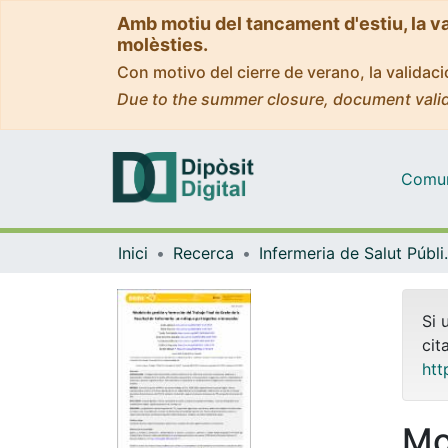
Amb motiu del tancament d'estiu, la v
molèsties.
Con motivo del cierre de verano, la valida
Due to the summer closure, document valid
Comuni
Inici
Recerca
Infermeria de Salu
Si 
cit
htt
Mo