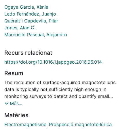
Ogaya Garcia, Xènia
Ledo Fernández, Juanjo
Queralt i Capdevila, Pilar
Jones, Alan G.
Marcuello Pascual, Alejandro
Recurs relacionat
https://doi.org/10.1016/j.jappgeo.2016.06.014
Resum
The resolution of surface-acquired magnetotelluric
data is typically not sufficiently high enough in
monitoring surveys to detect and quantify small
resistivity variations produced within an anomalous
Més...
structure at a given depth within the subsurface. To
Matèries
address this deficiency we present an approach, called
"layer stripping", based on the analytical solution of
Electromagnetisme
,
Prospecció magnetotel·lúrica