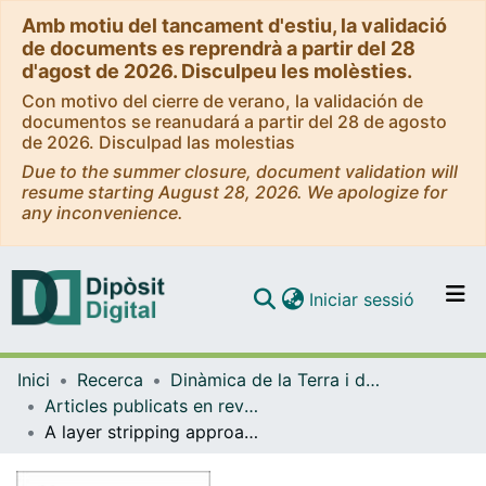
Amb motiu del tancament d'estiu, la validació
de documents es reprendrà a partir del 28
d'agost de 2026. Disculpeu les molèsties.
Con motivo del cierre de verano, la validación de
documentos se reanudará a partir del 28 de agosto
de 2026. Disculpad las molestias
Due to the summer closure, document validation will
resume starting August 28, 2026. We apologize for
any inconvenience.
(current)
Iniciar sessió
Comunitats i col·leccions
Inici
Recerca
Dinàmica de la Terra i de l'Oceà
Navega per tot el DD
Articles publicats en revistes (Dinàmica de la Terra i l'Oceà)
Com publicar
A layer stripping approach for monitoring resistivity variations using surface magnetotelluric responses
Contacte