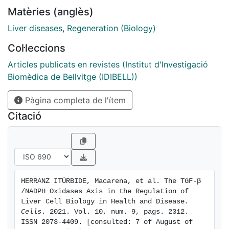
hepatocytes, stellate cells and macrophages. This
Matèries (anglès)
review focuses on how the axis TGF-β/NOXs may
regulate the biology of different liver cells and how
Liver diseases
,
Regeneration (Biology)
this influences physiological situations, such as liver
Col·leccions
regeneration, and pathological circumstances, such as
liver fibrosis and cancer. Finally, we discuss whether
Articles publicats en revistes (Institut d'lnvestigació
NOX inhibitors may be considered as potential
Biomèdica de Bellvitge (IDIBELL))
therapeutic tools in liver diseases.
Pàgina completa de l'ítem
Citació
HERRANZ ITÚRBIDE, Macarena, et al. The TGF-β 
/NADPH Oxidases Axis in the Regulation of 
Liver Cell Biology in Health and Disease. 
Cells
. 2021. Vol. 10, num. 9, pags. 2312. 
ISSN 2073-4409. [consulted: 7 of August of 