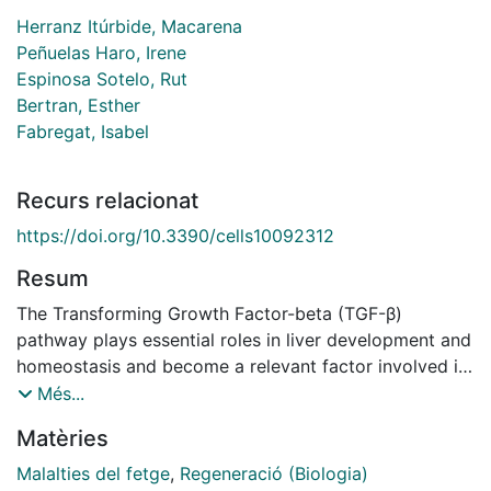
Herranz Itúrbide, Macarena
Peñuelas Haro, Irene
Espinosa Sotelo, Rut
Bertran, Esther
Fabregat, Isabel
Recurs relacionat
https://doi.org/10.3390/cells10092312
Resum
The Transforming Growth Factor-beta (TGF-β)
pathway plays essential roles in liver development and
homeostasis and become a relevant factor involved in
different liver pathologies, particularly fibrosis and
Més...
cancer. The family of NADPH oxidases (NOXs) has
Matèries
emerged in recent years as targets of the TGF-β
pathway mediating many of its effects on
Malalties del fetge
,
Regeneració (Biologia)