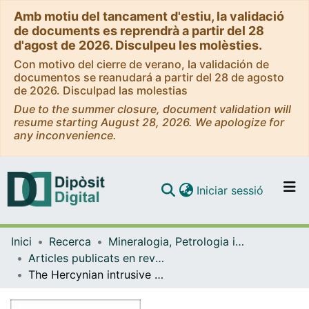
Amb motiu del tancament d'estiu, la validació
de documents es reprendrà a partir del 28
d'agost de 2026. Disculpeu les molèsties.
Con motivo del cierre de verano, la validación de
documentos se reanudará a partir del 28 de agosto
de 2026. Disculpad las molestias
Due to the summer closure, document validation will
resume starting August 28, 2026. We apologize for
any inconvenience.
(current)
Iniciar sessió
Comunitats i col·leccions
Inici
Recerca
Mineralogia, Petrologia i Geologia Aplicada
Navega per tot el DD
Articles publicats en revistes (Mineralogia, Petrologia i Geologia Aplicada)
Com publicar
The Hercynian intrusive rocks of the Catalonian Coastal Ranges (NE Spain).
Contacte