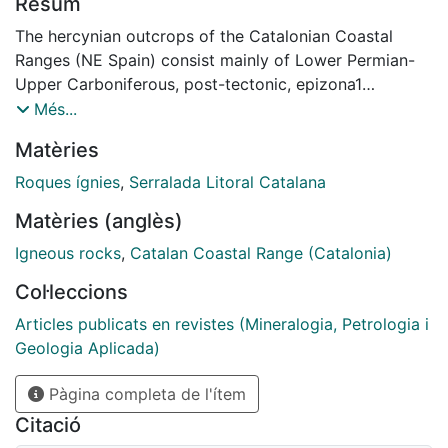
Resum
The hercynian outcrops of the Catalonian Coastal
Ranges (NE Spain) consist mainly of Lower Permian-
Upper Carboniferous, post-tectonic, epizona1
granitoid intrusions which form a typical applutonic
Més...
calc-alkaline suite ranging from mafic hornblende
Matèries
gabbros and ultramafic olivine homblendites throught
on alites and granodioritcs to leucogranites. This suite
Roques ígnies
,
Serralada Litoral Catalana
displays major andtrace-element characteristics and
Matèries (anglès)
Sr isotope ratios similar to volcanic arc and post-
collision magmatism oceanic lithosphere and to have
Igneous rocks
,
Catalan Coastal Range (Catalonia)
been modified by contamination and is therefore
Col·leccions
believed to have formed above subducted with melts
from the crust
Articles publicats en revistes (Mineralogia, Petrologia i
Geologia Aplicada)
Pàgina completa de l'ítem
Citació