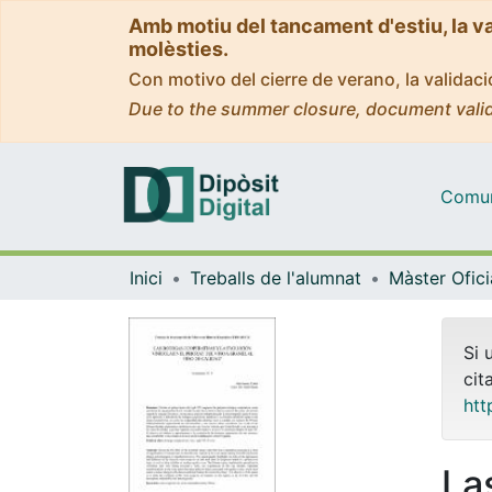
Amb motiu del tancament d'estiu, la v
molèsties.
Con motivo del cierre de verano, la valida
Due to the summer closure, document valid
Comuni
Inici
Treballs de l'alumnat
Si 
cit
htt
La