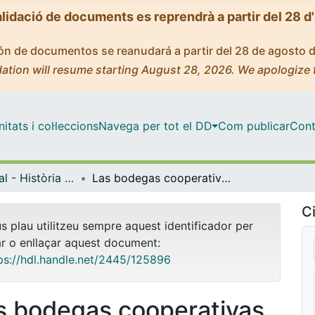
alidació de documents es reprendrà a partir del 28 d
ción de documentos se reanudará a partir del 28 de agosto 
ation will resume starting August 28, 2026. We apologize 
tats i col·leccions
Navega per tot el DD
Com publicar
Cont
Màster Oficial - Història Econòmica
Las bodegas cooperativas y la evolución vinícola en el Priorat : del vino a granel al vino de calidad
Ci
us plau utilitzeu sempre aquest identificador per
ar o enllaçar aquest document:
ps://hdl.handle.net/2445/125896
s bodegas cooperativas