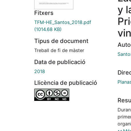
y l
Fitxers
Pri
TFM-HE_Santos_2018.pdf
(1014.68 KB)
vi
Tipus de document
Auto
Treball de fi de màster
Santo
Data de publicació
2018
Dire
Plana
Llicència de publicació
Res
Durant
prime
organi
contex