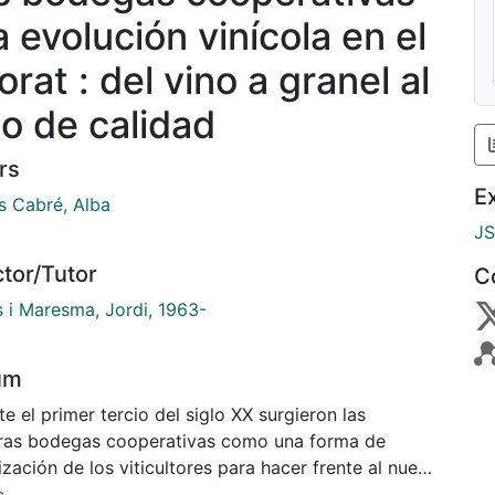
a evolución vinícola en el
orat : del vino a granel al
no de calidad
rs
E
s Cabré, Alba
J
ctor/Tutor
C
s i Maresma, Jordi, 1963-
um
e el primer tercio del siglo XX surgieron las
ras bodegas cooperativas como una forma de
zación de los viticultores para hacer frente al nuevo
to del sector vitivinícola surgido de la plaga