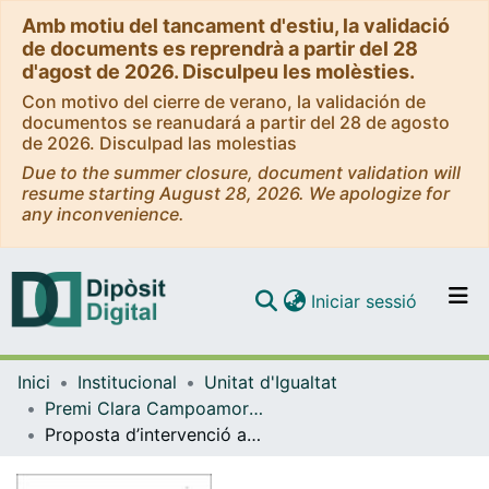
Amb motiu del tancament d'estiu, la validació
de documents es reprendrà a partir del 28
d'agost de 2026. Disculpeu les molèsties.
Con motivo del cierre de verano, la validación de
documentos se reanudará a partir del 28 de agosto
de 2026. Disculpad las molestias
Due to the summer closure, document validation will
resume starting August 28, 2026. We apologize for
any inconvenience.
(current)
Iniciar sessió
Comunitats i col·leccions
Inici
Institucional
Unitat d'Igualtat
Navega per tot el DD
Premi Clara Campoamor al millor Treball Final de Grau amb perspectiva de gènere
Com publicar
Proposta d’intervenció amb un grup de suport per a dones amb trastorn per ús de substàncies del centre de dia en projecte home
Contacte