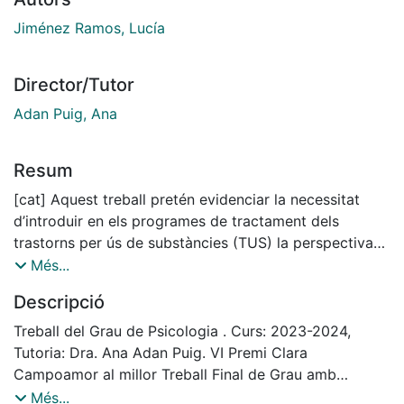
Jiménez Ramos, Lucía
Director/Tutor
Adan Puig, Ana
Resum
[cat] Aquest treball pretén evidenciar la necessitat
d’introduir en els programes de tractament dels
trastorns per ús de substàncies (TUS) la perspectiva
de gènere, donades les diferències que
Més...
mostren les dones en l’inici, transcurs i conseqüències
Descripció
del consum respecte als homes. Es
proposa una intervenció de tres sessions, que aborden
Treball del Grau de Psicologia . Curs: 2023-2024,
el rol de la dona amb TUS en la
Tutoria: Dra. Ana Adan Puig. VI Premi Clara
societat, el suport i les relacions familiars i la salut
Campoamor al millor Treball Final de Grau amb
sexual, realitzada amb les pacients en
perspectiva de gènere de la Universitat de Barcelona,
Més...