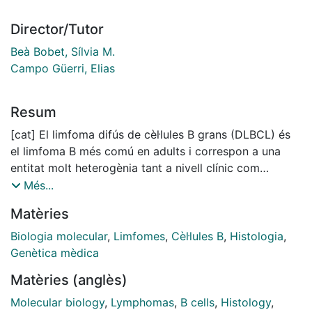
Director/Tutor
Beà Bobet, Sílvia M.
Campo Güerri, Elias
Resum
[cat] El limfoma difús de cèl·lules B grans (DLBCL) és
el limfoma B més comú en adults i correspon a una
entitat molt heterogènia tant a nivell clínic com
genètic. Alguns tipus de DLBCL han estat àmpliament
Més...
estudiats, en canvi, manca una caracterització del
Matèries
perfil genètic d’altres subtipus menys freqüents.
Alguns dels grups poc estudiats a nivell molecular són:
Biologia molecular
,
Limfomes
,
Cèl·lules B
,
Histologia
,
i) els DLBCL que s’inicien de novo en localitzacions
Genètica mèdica
anatòmiques concretes, com el limfoma testicular de
Matèries (anglès)
cèl·lules B grans (TLBCL), ii) els DLBCL que no es
produeixen de novo, sinó com a conseqüència d’una
Molecular biology
,
Lymphomas
,
B cells
,
Histology
,