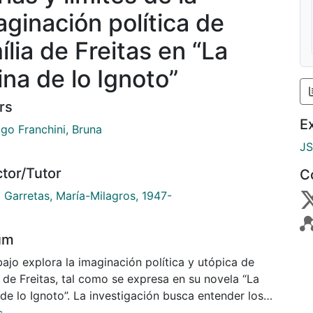
aginación política de
ília de Freitas en “La
ina de lo Ignoto”
rs
E
ago Franchini, Bruna
J
ctor/Tutor
C
a Garretas, María-Milagros, 1947-
um
bajo explora la imaginación política y utópica de
 de Freitas, tal como se expresa en su novela “La
de lo Ignoto”. La investigación busca entender los
s de una mujer como Emília en su contexto