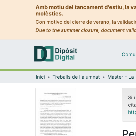
Amb motiu del tancament d'estiu, la v
molèsties.
Con motivo del cierre de verano, la valida
Due to the summer closure, document valid
Comuni
Inici
Treballs de l'alumnat
Si 
cit
htt
Per