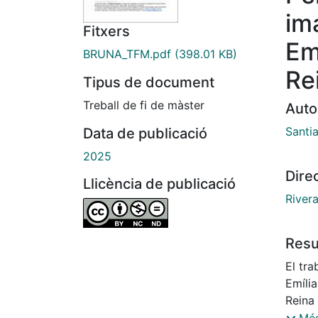
im
Fitxers
Em
BRUNA_TFM.pdf
(398.01 KB)
Re
Tipus de document
Treball de fi de màster
Auto
Santi
Data de publicació
2025
Dire
Llicència de publicació
River
Res
El tra
Emília
Reina 
sueño