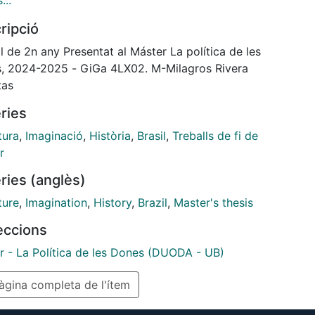
...
fico y si su obra presenta indicios de la Era de la
ripció
y de la política del deseo, que es la política de las
es.
l de 2n any Presentat al Máster La política de les
, 2024-2025 - GiGa 4LX02. M-Milagros Rivera
tas
ries
tura
,
Imaginació
,
Història
,
Brasil
,
Treballs de fi de
r
ries (anglès)
ture
,
Imagination
,
History
,
Brazil
,
Master's thesis
leccions
r - La Política de les Dones (DUODA - UB)
gina completa de l'ítem