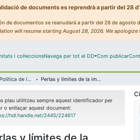
alidació de documents es reprendrà a partir del 28 d
ción de documentos se reanudará a partir del 28 de agosto 
ation will resume starting August 28, 2026. We apologize 
tats i col·leccions
Navega per tot el DD
Com publicar
Cont
Màster - La Política de les Dones (DUODA - UB)
Perlas y límites de la imaginación política de Emília de Freitas en “La Reina de lo Ignoto”
Ci
us plau utilitzeu sempre aquest identificador per
ar o enllaçar aquest document:
ps://hdl.handle.net/2445/224617
las y límites de la