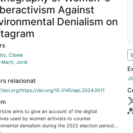
beractivism Against
vironmental Denialism on
stagram
rs
to, Cibele
-Martí, Jordi
E
J
rs relacionat
C
//doi.org/https://doi.org/10.3145/epi.2024.0011
um
rticle aims to give an account of the digital
tives used by women activists to counter
onmental denialism during the 2022 election period
zil. There is still little research that addresses the