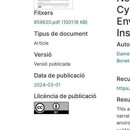
Cy
Fitxers
En
859620.pdf
(1001.16 KB)
In
Tipus de document
Article
Auto
Damet
Versió
Bonet
Versió publicada
Data de publicació
Recu
2024-03-01
https:
Llicència de publicació
Res
This a
narra
envir
in Bra