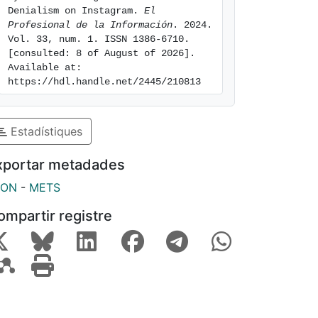
Denialism on Instagram. 
El 
Profesional de la Información
. 2024. 
Vol. 33, num. 1. ISSN 1386-6710. 
[consulted: 8 of August of 2026]. 
Available at: 
https://hdl.handle.net/2445/210813
Estadístiques
xportar metadades
SON
-
METS
ompartir registre