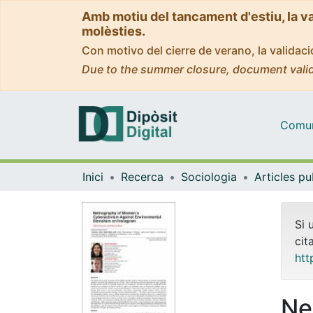
Amb motiu del tancament d'estiu, la v
molèsties.
Con motivo del cierre de verano, la valida
Due to the summer closure, document valid
Comuni
Inici
Recerca
Sociologia
Si 
cit
htt
Ne