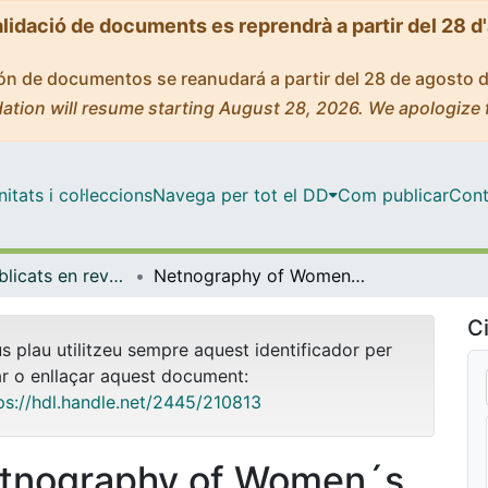
alidació de documents es reprendrà a partir del 28 d
ción de documentos se reanudará a partir del 28 de agosto 
ation will resume starting August 28, 2026. We apologize 
tats i col·leccions
Navega per tot el DD
Com publicar
Cont
Articles publicats en revistes (Sociologia)
Netnography of Women´s Cyberactivism Against Environmental Denialism on Instagram
Ci
us plau utilitzeu sempre aquest identificador per
ar o enllaçar aquest document:
ps://hdl.handle.net/2445/210813
tnography of Women´s