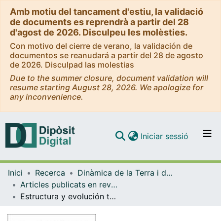
Amb motiu del tancament d'estiu, la validació
de documents es reprendrà a partir del 28
d'agost de 2026. Disculpeu les molèsties.
Con motivo del cierre de verano, la validación de
documentos se reanudará a partir del 28 de agosto
de 2026. Disculpad las molestias
Due to the summer closure, document validation will
resume starting August 28, 2026. We apologize for
any inconvenience.
(current)
Iniciar sessió
Comunitats i col·leccions
Inici
Recerca
Dinàmica de la Terra i de l'Oceà
Navega per tot el DD
Articles publicats en revistes (Dinàmica de la Terra i l'Oceà)
Com publicar
Estructura y evolución tectónica del sector oriental del margen continental cantábrico: resultados de los perfiles de sísmica multicanal MARCONI
Contacte