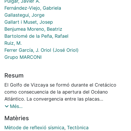
Pulgar, Javier A.
Fernández-Viejo, Gabriela
Gallastegui, Jorge
Gallart i Muset, Josep
Benjumea Moreno, Beatriz
Bartolomé de la Peña, Rafael
Ruiz, M.
Ferrer García, J. Oriol (José Oriol)
Grupo MARCONI
Resum
El Golfo de Vizcaya se formó durante el Cretácico
como consecuencia de la apertura del Océano
Atlántico. La convergencia entre las placas
Euroasiática e Ibérica durante el Cenozoico dio lugar
Més...
al levantamiento de la cordillera pirenaico-cantábrica
Matèries
y al cierre parcial del Golfo de Vizcaya. La mayor
parte de esta deformación tiene lugar en el margen
Mètode de reflexió sísmica
,
Tectònica