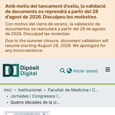
Amb motiu del tancament d'estiu, la validació
de documents es reprendrà a partir del 28
d'agost de 2026. Disculpeu les molèsties.
Con motivo del cierre de verano, la validación de
documentos se reanudará a partir del 28 de agosto
de 2026. Disculpad las molestias
Due to the summer closure, document validation will
resume starting August 28, 2026. We apologize for
any inconvenience.
(current)
Iniciar sessió
Comunitats i col·leccions
Inici
Institucional
Facultat de Medicina i Ciències de la Salut
Navega per tot el DD
Jornades i Congressos (Facultat de Medicina i Ciències de la Salut)
Com publicar
Quatre dècades de la Unitat de Bioestadística de la Facultat de Medicina de la Universitat de Barcelona: descripció i canvis docents
Contacte