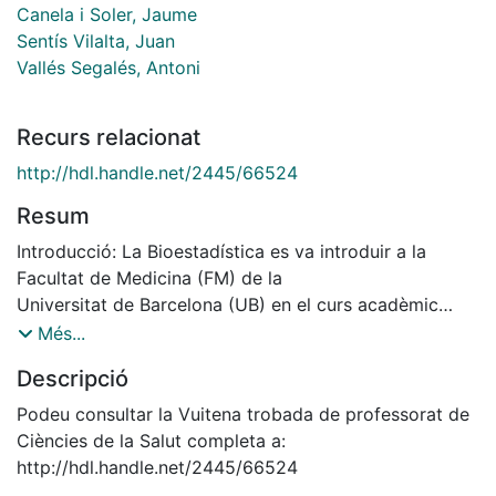
Canela i Soler, Jaume
Sentís Vilalta, Juan
Vallés Segalés, Antoni
Recurs relacionat
http://hdl.handle.net/2445/66524
Resum
Introducció: La Bioestadística es va introduir a la
Facultat de Medicina (FM) de la
Universitat de Barcelona (UB) en el curs acadèmic
1973-74 en el nou pla d’estudis que
Més...
aleshores començava. D’aleshores fins l’actualitat s’han
Descripció
produït diferents canvis en la
docència d’aquesta disciplina científica.
Podeu consultar la Vuitena trobada de professorat de
Objectius: Descriure i avaluar els canvis docents en les
Ciències de la Salut completa a:
4 dècades de la introducció de
http://hdl.handle.net/2445/66524
la Bioestadística en els plans d’estudis del