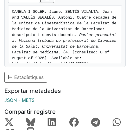
amb els anys naturals (“Calendari Juliano”). El curs
acadèmic...
CANELA I SOLER, Jaume, SENTÍS VILALTA, Juan 
and VALLÉS SEGALÉS, Antoni. Quatre dècades de 
la Unitat de Bioestadística de la Facultat de 
Medicina de la Universitat de Barcelona: 
descripció i canvis docents. 
Pòster presentat 
a: Vuitena trobada de professorat de Ciències 
de la Salut. Universitat de Barcelona. 
Facultat de Medicina
. (4. [consulted: 8 of 
August of 2026]. Available at: 
https://hdl.handle.net/2445/67604
Estadístiques
Exportar metadades
JSON
-
METS
Compartir registre