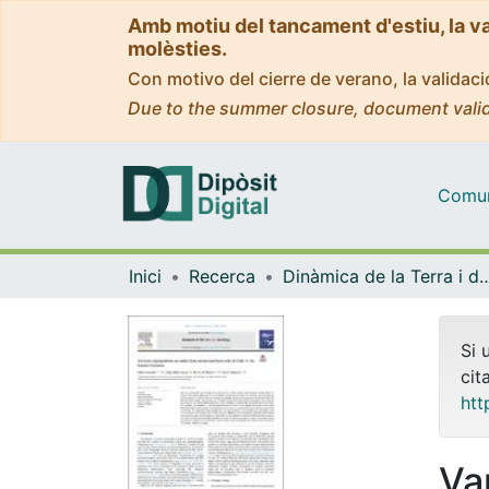
Amb motiu del tancament d'estiu, la v
molèsties.
Con motivo del cierre de verano, la valida
Due to the summer closure, document valid
Comuni
Inici
Recerca
Dinàmica de la Terra i
Si 
cit
htt
Va