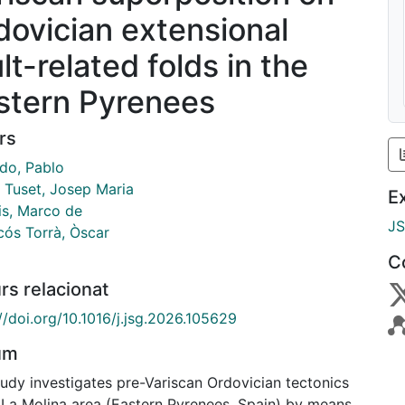
dovician extensional
lt-related folds in the
stern Pyrenees
rs
do, Pablo
 Tuset, Josep Maria
E
is, Marco de
J
cós Torrà, Òscar
C
rs relacionat
//doi.org/10.1016/j.jsg.2026.105629
um
tudy investigates pre-Variscan Ordovician tectonics
e La Molina area (Eastern Pyrenees, Spain) by means