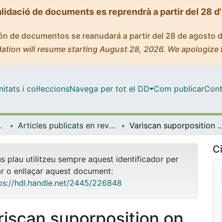
alidació de documents es reprendrà a partir del 28 d
ción de documentos se reanudará a partir del 28 de agosto 
ation will resume starting August 28, 2026. We apologize 
tats i col·leccions
Navega per tot el DD
Com publicar
Cont
 de l'Oceà
Articles publicats en revistes (Dinàmica de la Terra i l'Oceà)
Variscan suporposition on Ordovician extensional fault-related 
Ci
us plau utilitzeu sempre aquest identificador per
ar o enllaçar aquest document:
ps://hdl.handle.net/2445/226848
riscan suporposition on