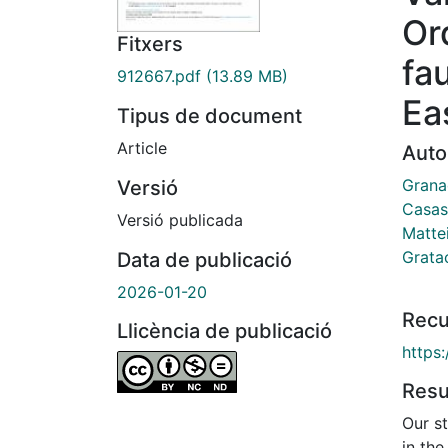
Or
Fitxers
fau
912667.pdf
(13.89 MB)
Ea
Tipus de document
Article
Auto
Grana
Versió
Casas
Versió publicada
Matte
Grata
Data de publicació
2026-01-20
Recu
Llicència de publicació
https:
Res
Our s
in th