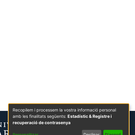
Recopilem i processem la vostra informació personal
amb les finalitats següents:
Estadístic & Registre i
recuperació de contrasenya
Personalitzar
Declinar
D'acord