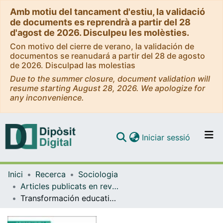
Amb motiu del tancament d'estiu, la validació
de documents es reprendrà a partir del 28
d'agost de 2026. Disculpeu les molèsties.
Con motivo del cierre de verano, la validación de
documentos se reanudará a partir del 28 de agosto
de 2026. Disculpad las molestias
Due to the summer closure, document validation will
resume starting August 28, 2026. We apologize for
any inconvenience.
(current)
Iniciar sessió
Comunitats i col·leccions
Inici
Recerca
Sociologia
Navega per tot el DD
Articles publicats en revistes (Sociologia)
Com publicar
Transformación educativa y feminista: evaluación de un proyecto sobre violencias machistas digitales
Contacte