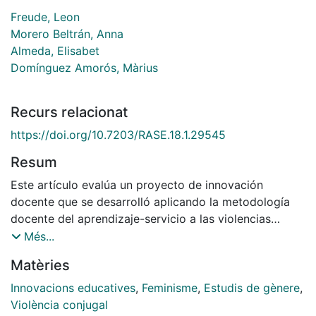
Freude, Leon
Morero Beltrán, Anna
Almeda, Elisabet
Domínguez Amorós, Màrius
Recurs relacionat
https://doi.org/10.7203/RASE.18.1.29545
Resum
Este artículo evalúa un proyecto de innovación
docente que se desarrolló aplicando la metodología
docente del aprendizaje-servicio a las violencias
machistas digitales. El proyecto constó de dos fases,
Més...
en la primera se capacitó y formó 190 estudiantes
Matèries
universitarios sobre violencias machistas digitales y
aprendizaje-servicio, con el objetivo que este
Innovacions educatives
,
Feminisme
,
Estudis de gènere
,
estudiantado pudiera diseñar un taller de dos horas
Violència conjugal