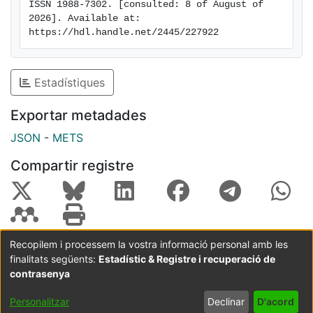
ISSN 1988-7302. [consulted: 8 of August of 
2026]. Available at: 
https://hdl.handle.net/2445/227922
Estadístiques
Exportar metadades
JSON
-
METS
Compartir registre
Recopilem i processem la vostra informació personal amb les
finalitats següents:
Estadístic & Registre i recuperació de
Coordinació:
CRAI UB
Avís legal
Metadades
subjectes a:
contrasenya
Configuració
Política de
Acord
Personalitzar
Declinar
D'acord
de cookies
privadesa
d'usuari