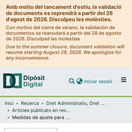
Amb motiu del tancament d'estiu, la validació
de documents es reprendrà a partir del 28
d'agost de 2026. Disculpeu les molèsties.
Con motivo del cierre de verano, la validación de
documentos se reanudará a partir del 28 de agosto
de 2026. Disculpad las molestias
Due to the summer closure, document validation will
resume starting August 28, 2026. We apologize for
any inconvenience.
(current)
Iniciar sessió
Comunitats i col·leccions
Inici
Recerca
Dret Administratiu, Dret Processal i Dret Financer i Tributari
Navega per tot el DD
Articles publicats en revistes (Dret Administratiu, Dret Processal i Dret Financer i Tributari)
Com publicar
Medidas de ajuste para hacer frente a la crisis en el empleo público local: una perspectiva desde la función pública
Contacte