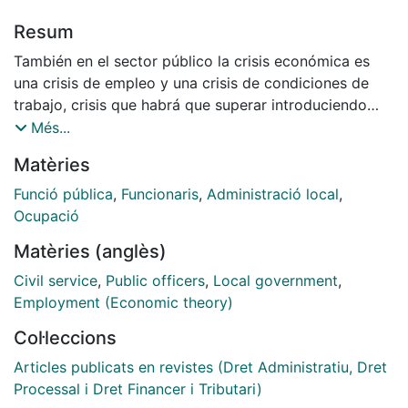
Resum
También en el sector público la crisis económica es
una crisis de empleo y una crisis de condiciones de
trabajo, crisis que habrá que superar introduciendo
criterios de flexibilidad externa e interna. En el ámbito
Més...
de la función pública la flexibilidad externa debe
Matèries
subordinarse al derecho a la inamovilidad en la
condición funcionarial, pero existe una posibilidad real
Funció pública
,
Funcionaris
,
Administració local
,
de adaptación numérica de las plantillas a través de
Ocupació
una adecuada utilización de las figuras de
Matèries (anglès)
planificación, una correcta gestión del sistema de
nombramientos temporales y de las posibilidades
Civil service
,
Public officers
,
Local government
,
existentes para una política ordenada de contratación
Employment (Economic theory)
y externalización de actividades. En el ámbito de la
Col·leccions
flexibilidad interna el camino es inmenso para la
adopción de medidas de eficacia orientadas a facilitar
Articles publicats en revistes (Dret Administratiu, Dret
una gestión de recursos humanos funcional, que
Processal i Dret Financer i Tributari)