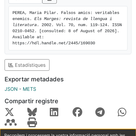
PEREA, Maria Pilar. Falsos amics: veritables 
enemics. 
Els Marges: revista de llengua i 
literatura
. 2002. Vol. 70, num. 119-124. ISSN 
0210-0452. [consulted: 8 of August of 2026]. 
Available at: 
https://hdl.handle.net/2445/169030
Estadístiques
Exportar metadades
JSON
-
METS
Compartir registre
Recopilem i processem la vostra informació personal amb les