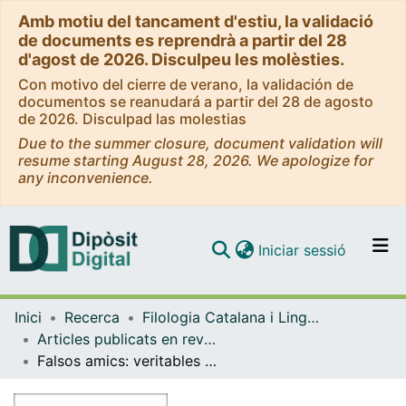
Amb motiu del tancament d'estiu, la validació
de documents es reprendrà a partir del 28
d'agost de 2026. Disculpeu les molèsties.
Con motivo del cierre de verano, la validación de
documentos se reanudará a partir del 28 de agosto
de 2026. Disculpad las molestias
Due to the summer closure, document validation will
resume starting August 28, 2026. We apologize for
any inconvenience.
(current)
Iniciar sessió
Comunitats i col·leccions
Inici
Recerca
Filologia Catalana i Lingüística General
Navega per tot el DD
Articles publicats en revistes (Filologia Catalana i Lingüística General)
Com publicar
Falsos amics: veritables enemics
Contacte