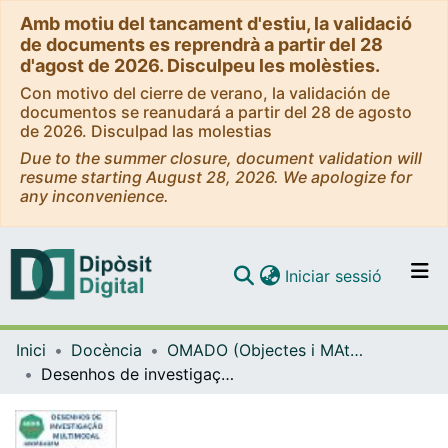
Amb motiu del tancament d'estiu, la validació
de documents es reprendrà a partir del 28
d'agost de 2026. Disculpeu les molèsties.
Con motivo del cierre de verano, la validación de
documentos se reanudará a partir del 28 de agosto
de 2026. Disculpad las molestias
Due to the summer closure, document validation will
resume starting August 28, 2026. We apologize for
any inconvenience.
(current)
Iniciar sessió
Comunitats i col·leccions
Inici
Docència
OMADO (Objectes i MAterials DOcents)
Navega per tot el DD
Desenhos de investigação multimodal
Com publicar
Contacte