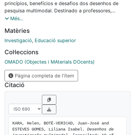
princípios, benefícios e desafios dos desenhos de
pesquisa multimodal. Destinado a professores,
estudantes e bibliotecários, o material explica como
Més...
combinar métodos e modalidades num único estudo,
Matèries
com ilustrações sobre etapas, aplicações e contexto
histórico. Integra o projeto GEDIS (Diversidade de
Investigació
,
Educació superior
Género em Ciência da Informação), que promove
Col·leccions
práticas educativas inclusivas, criativas e sensíveis ao
género no ensino superior.
OMADO (Objectes i MAterials DOcents)
Pàgina completa de l'ítem
Citació
KARA, Helen, BOTÉ-VERICAD, Juan-José and 
ESTEVES GOMES, Liliana Isabel. 
Desenhos de 