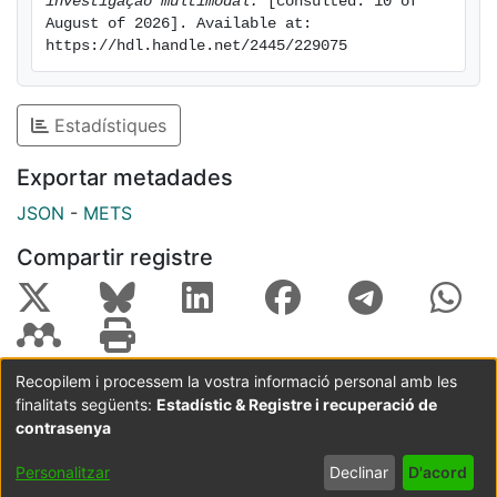
investigação multimodal.
 [consulted: 10 of 
August of 2026]. Available at: 
https://hdl.handle.net/2445/229075
Estadístiques
Exportar metadades
JSON
-
METS
Compartir registre
Recopilem i processem la vostra informació personal amb les
finalitats següents:
Estadístic & Registre i recuperació de
Coordinació:
CRAI UB
Avís legal
Metadades
subjectes a:
contrasenya
Configuració
Política de
Acord
Personalitzar
Declinar
D'acord
de cookies
privadesa
d'usuari
final