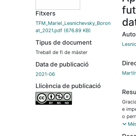
fu
Fitxers
da
TFM_Mariel_Lesnichevsky_Boron
at_2021.pdf
(676.89 KB)
Auto
Tipus de document
Lesni
Treball de fi de màster
Dire
Data de publicació
Martí
2021-06
Llicència de publicació
Res
Gracia
e imp
o per
implic
Més
contr