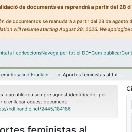
alidació de documents es reprendrà a partir del 28 d
ción de documentos se reanudará a partir del 28 de agosto 
ation will resume starting August 28, 2026. We apologize 
tats i col·leccions
Navega per tot el DD
Com publicar
Cont
Premi Rosalind Franklin al millor Treball Final de Màster amb perspectiva de gènere
Aportes feministas al futuro de la ciencia de datos
Ci
us plau utilitzeu sempre aquest identificador per
ar o enllaçar aquest document:
ps://hdl.handle.net/2445/184186
ortes feministas al