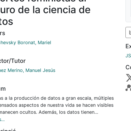
turo de la ciencia de
tos
rs
chevsky Boronat, Mariel
E
J
ctor/Tutor
C
nez Merino, Manuel Jesús
um
s a la producción de datos a gran escala, múltiples
ensados aspectos de nuestra vida se hacen visibles
manecen ocultos. Además, los datos tienen
ancia en el desarrollo de las sociedades y en el
...
ol de estas. Aún cuando abundan las perspectivas