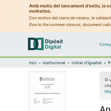
Amb motiu del tancament d'estiu, la v
molèsties.
Con motivo del cierre de verano, la valida
Due to the summer closure, document valid
Comuni
Inici
Institucional
Unitat d'Igualtat
Si 
cit
htt
Ap