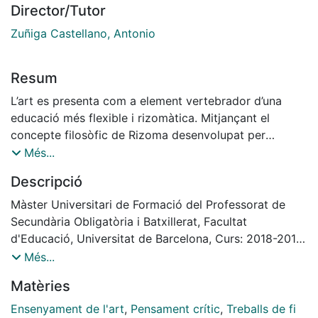
Director/Tutor
Zuñiga Castellano, Antonio
Resum
L’art es presenta com a element vertebrador d’una
educació més flexible i rizomàtica. Mitjançant el
concepte filosòfic de Rizoma desenvolupat per
Deleuze i Guattari, es busca construir un model
Més...
educatiu en el qual les diferents assignatures es
Descripció
relacionin, a través de l’art i dels seus punts d’unió, les
unes amb les altres. L’estructura rizomàtica com a
Màster Universitari de Formació del Professorat de
alternativa sistèmica i metodològica a la
Secundària Obligatòria i Batxillerat, Facultat
compartimentació tradicional de l’ensenyament.
d'Educació, Universitat de Barcelona, Curs: 2018-2019,
També es busca traçar nous vincles entre escola i
Tutor: Antonio Zuñiga Castellano
Més...
context al mateix temps que s'aposta
Matèries
per una educació més reflexiva i emancipadora.
Art is presented as a key element of a more flexible
Ensenyament de l'art
,
Pensament crític
,
Treballs de fi