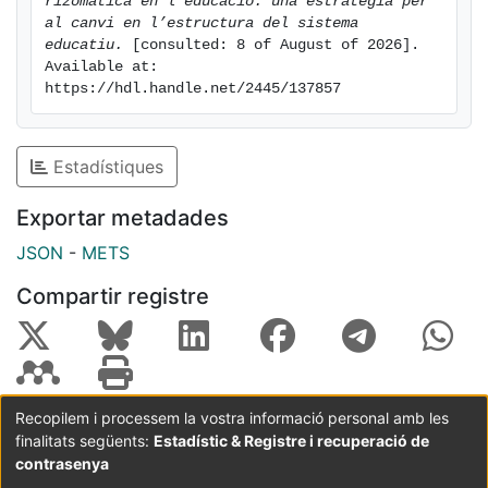
rizomàtica en l'educació: una estratègia per 
al canvi en l’estructura del sistema 
educatiu.
 [consulted: 8 of August of 2026]. 
Available at: 
https://hdl.handle.net/2445/137857
Estadístiques
Exportar metadades
JSON
-
METS
Compartir registre
Recopilem i processem la vostra informació personal amb les
finalitats següents:
Estadístic & Registre i recuperació de
Coordinació:
CRAI UB
Avís legal
Metadades
subjectes a:
contrasenya