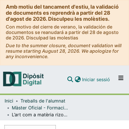
Amb motiu del tancament d'estiu, la validació
de documents es reprendrà a partir del 28
d'agost de 2026. Disculpeu les molèsties.
Con motivo del cierre de verano, la validación de
documentos se reanudará a partir del 28 de agosto
de 2026. Disculpad las molestias
Due to the summer closure, document validation will
resume starting August 28, 2026. We apologize for
any inconvenience.
(current)
Iniciar sessió
Comunitats i col·leccions
Inici
Treballs de l'alumnat
Navega per tot el DD
Màster Oficial - Formació del Professorat de Secundària Obligatòria i Batxillerat, Formació Professional i Ensenyament d'Idiomes
Com publicar
L’art com a matèria rizomàtica en l'educació: una estratègia per al canvi en l’estructura del sistema educatiu
Contacte