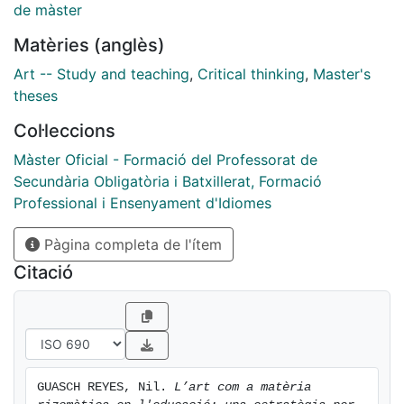
and rhizomatic education. Through the philosophical
de màster
concept of Rizoma developed by Deleuze and
Matèries (anglès)
Guattari, the aim is to build an educational model in
which the
Art -- Study and teaching
,
Critical thinking
,
Master's
different subjects are related, through art and their
theses
points of union, with each other. The rhizomatic
Col·leccions
structure as a systemic and methodological alternative
to the traditional compartmentalisation of education. It
Màster Oficial - Formació del Professorat de
also
Secundària Obligatòria i Batxillerat, Formació
seeks to draw new ties between school and context
Professional i Ensenyament d'Idiomes
while focusing on a more reflective
and emancipatory education.
Pàgina completa de l'ítem
Citació
GUASCH REYES, Nil. 
L’art com a matèria 