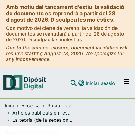
Amb motiu del tancament d'estiu, la validació
de documents es reprendrà a partir del 28
d'agost de 2026. Disculpeu les molèsties.
Con motivo del cierre de verano, la validación de
documentos se reanudará a partir del 28 de agosto
de 2026. Disculpad las molestias
Due to the summer closure, document validation will
resume starting August 28, 2026. We apologize for
any inconvenience.
(current)
Iniciar sessió
Comunitats i col·leccions
Inici
Recerca
Sociologia
Navega per tot el DD
Articles publicats en revistes (Sociologia)
Com publicar
La teoría (de la secesión) de la minoría permanente a la luz de la democracia deliberativa
Contacte