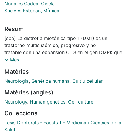
Nogales Gadea, Gisela
Suelves Esteban, Mònica
Resum
[spa] La distrofia miotónica tipo 1 (DM1) es un
trastorno multisistémico, progresivo y no
tratable con una expansión CTG en el gen DMPK que
es la base de la patología. La
Més...
compleja naturaleza multisistémica de la DM1 no
Matèries
puede explicarse únicamente por
dicha expansión y la identificación de otros
Neurologia
,
Genètica humana
,
Cultiu cel·lular
modificadores de la enfermedad es clave
Matèries (anglès)
para comprender la patología completa de la DM1. Por
lo tanto, el objetivo principal de
Neurology
,
Human genetics
,
Cell culture
este proyecto de doctorado ha sido investigar los
Col·leccions
posibles modificadores de la
enfermedad y estudiar su relación con el fenotipo
Tesis Doctorals - Facultat - Medicina i Ciències de la
clínico de la DM1. Concretamente, la
Salut