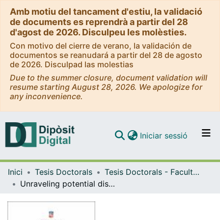
Amb motiu del tancament d'estiu, la validació
de documents es reprendrà a partir del 28
d'agost de 2026. Disculpeu les molèsties.
Con motivo del cierre de verano, la validación de
documentos se reanudará a partir del 28 de agosto
de 2026. Disculpad las molestias
Due to the summer closure, document validation will
resume starting August 28, 2026. We apologize for
any inconvenience.
(current)
Iniciar sessió
Comunitats i col·leccions
Inici
Tesis Doctorals
Tesis Doctorals - Facultat - Medicina i Ciències de la Salut
Navega per tot el DD
Unraveling potential disease modifiers of myotonic dystrophy type 1
Com publicar
Contacte