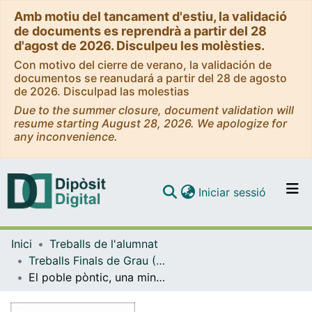
Amb motiu del tancament d'estiu, la validació
de documents es reprendrà a partir del 28
d'agost de 2026. Disculpeu les molèsties.
Con motivo del cierre de verano, la validación de
documentos se reanudará a partir del 28 de agosto
de 2026. Disculpad las molestias
Due to the summer closure, document validation will
resume starting August 28, 2026. We apologize for
any inconvenience.
(current)
Iniciar sessió
Comunitats i col·leccions
Inici
Treballs de l'alumnat
Navega per tot el DD
Treballs Finals de Grau (TFG) - Antropologia Social i Cultural
Com publicar
El poble pòntic, una minoria cultural a europa. Poble errant o cultura en resistència?
Contacte