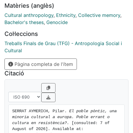
Matèries (anglès)
perpetrat per l’estat turc entre 1914 i 1923,
construeixen un espai de memòria col·lectiva que
Cultural anthropology
,
Ethnicity
,
Collective memory
,
actualitza el seu repertori de símbols en perpètua
Bachelor's theses
,
Genocide
reelaboració. Aquesta memòria obre un ventall de
Col·leccions
possibilitats d’acció al dotar de sentit el present,
rumiant sobre el passat però pensant en el futur.
Treballs Finals de Grau (TFG) - Antropologia Social i
Cultural
Pàgina completa de l'ítem
Citació
SERRAT AYMERICH, Pilar. 
El poble pòntic, una 
minoria cultural a europa. Poble errant o 
cultura en resistència?.
 [consulted: 7 of 
August of 2026]. Available at: 