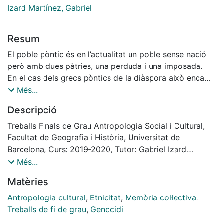
Izard Martínez, Gabriel
Resum
El poble pòntic és en l’actualitat un poble sense nació
però amb dues pàtries, una perduda i una imposada.
En el cas dels grecs pòntics de la diàspora això encara
és més complex, doncs entra en joc, com a mínim, una
Més...
tercera identitat: la del país d’acollida. Considerat un
Descripció
supervivent pel seu capteniment en conservar, en
condicions històricament adverses, les seves costums
Treballs Finals de Grau Antropologia Social i Cultural,
i tradicions, festes, danses i música, ha mantingut una
Facultat de Geografia i Història, Universitat de
identitat cultural capaç de generar vincles
Barcelona, Curs: 2019-2020, Tutor: Gabriel Izard
transnacionals.
Martínez
Més...
Cal entendre aquesta identitat com quelcom dinàmic i
Matèries
creatiu que s’alimenta del passat però és viu en el
present, la qual cosa implica l’actualització permanent
Antropologia cultural
,
Etnicitat
,
Memòria col·lectiva
,
dels seus significats. En l’actualitat les reivindicacions
Treballs de fi de grau
,
Genocidi
del reconeixement i la condemna del genocidi grec