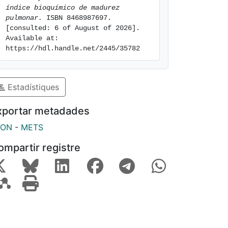
índice bioquímico de madurez 
pulmonar.
 ISBN 8468987697. 
[consulted: 6 of August of 2026]. 
Available at: 
https://hdl.handle.net/2445/35782
Estadístiques
xportar metadades
SON
-
METS
ompartir registre