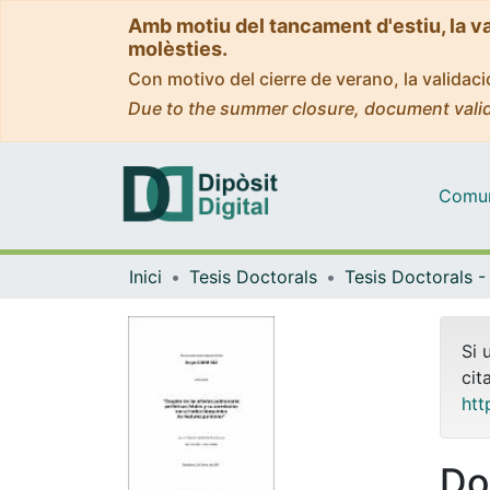
Amb motiu del tancament d'estiu, la v
molèsties.
Con motivo del cierre de verano, la valida
Due to the summer closure, document valid
Comuni
Inici
Tesis Doctorals
Si 
cit
htt
Do