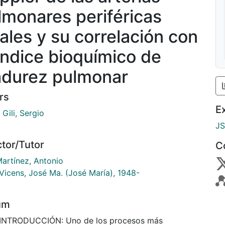
lmonares periféricas
tales y su correlación con
 índice bioquímico de
durez pulmonar
rs
E
Gili, Sergio
J
ctor/Tutor
C
Martínez, Antonio
 Vicens, José Ma. (José María), 1948-
um
 INTRODUCCIÓN: Uno de los procesos más