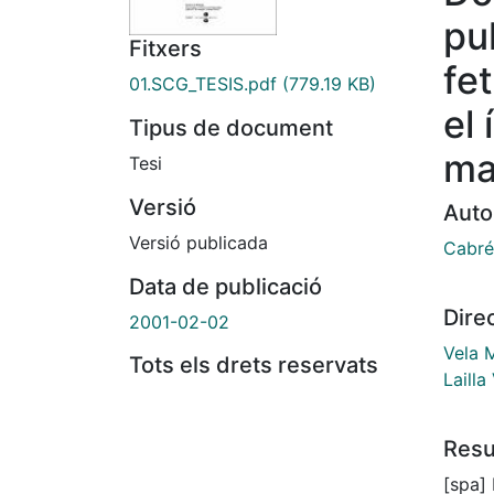
pu
Fitxers
fe
01.SCG_TESIS.pdf
(779.19 KB)
el
Tipus de document
ma
Tesi
Versió
Auto
Versió publicada
Cabré 
Data de publicació
Dire
2001-02-02
Vela 
Tots els drets reservats
Lailla
Res
[spa]