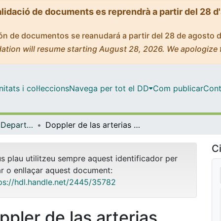
alidació de documents es reprendrà a partir del 28 d
ción de documentos se reanudará a partir del 28 de agosto 
ation will resume starting August 28, 2026. We apologize 
tats i col·leccions
Navega per tot el DD
Com publicar
Cont
Tesis Doctorals - Departament - Obstetrícia i Ginecologia, Pediatria i Radiologia i Medicina Física
Doppler de las arterias pulmonares periféricas fetales y su correlación con el índice bioquímico de madurez pulmonar
Ci
us plau utilitzeu sempre aquest identificador per
ar o enllaçar aquest document:
ps://hdl.handle.net/2445/35782
ppler de las arterias