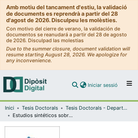
Amb motiu del tancament d'estiu, la validació
de documents es reprendrà a partir del 28
d'agost de 2026. Disculpeu les molèsties.
Con motivo del cierre de verano, la validación de
documentos se reanudará a partir del 28 de agosto
de 2026. Disculpad las molestias
Due to the summer closure, document validation will
resume starting August 28, 2026. We apologize for
any inconvenience.
(current)
Iniciar sessió
Comunitats i col·leccions
Inici
Tesis Doctorals
Tesis Doctorals - Departament - Farmacologia i Química Terapèutica
Navega per tot el DD
Estudios sintéticos sobre la reacción de Povarov, nuevos sustratos y aplicaciones
Com publicar
Contacte