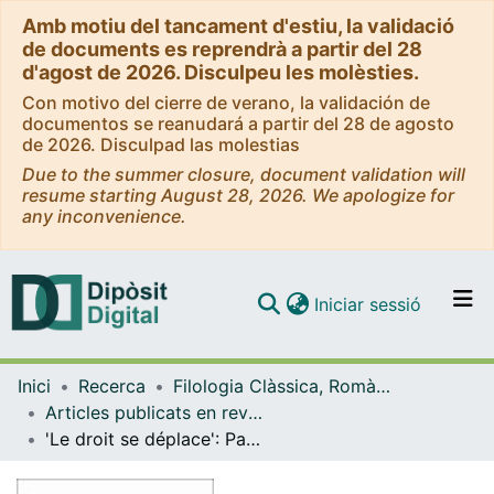
Amb motiu del tancament d'estiu, la validació
de documents es reprendrà a partir del 28
d'agost de 2026. Disculpeu les molèsties.
Con motivo del cierre de verano, la validación de
documentos se reanudará a partir del 28 de agosto
de 2026. Disculpad las molestias
Due to the summer closure, document validation will
resume starting August 28, 2026. We apologize for
any inconvenience.
(current)
Iniciar sessió
Comunitats i col·leccions
Inici
Recerca
Filologia Clàssica, Romànica i Semítica
Navega per tot el DD
Articles publicats en revistes (Filologia Clàssica, Romànica i Semítica)
Com publicar
'Le droit se déplace': Paul Mazon e Aesch. Ch. 308
Contacte