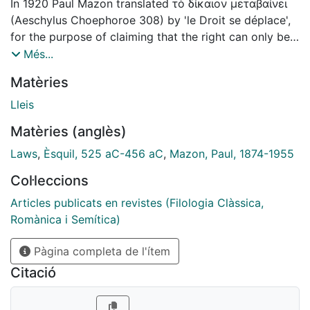
In 1920 Paul Mazon translated τὸ δίκαιον μεταβαίνει
(Aeschylus Choephoroe 308) by 'le Droit se déplace',
for the purpose of claiming that the right can only be
in one of two sides of a conflict. But the idea that the
Més...
right can leave a part and move on to another is
Matèries
inaccurate, and τὸ δίκαιον would be better translated
as 'justification'. Generally speaking, the reflection on
Lleis
the meaning of Aeschylus' words raises different
Matèries (anglès)
issues: philosophical (Hegel, Kant), on the theory of
law (Hohfeld, Miller) and literary (Riba, who translated
Laws
,
Èsquil, 525 aC-456 aC
,
Mazon, Paul, 1874-1955
'la raó canvia de lloc').
Col·leccions
Articles publicats en revistes (Filologia Clàssica,
Romànica i Semítica)
Pàgina completa de l'ítem
Citació