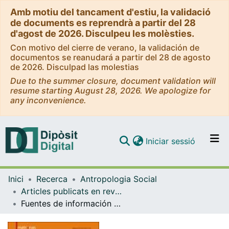
Amb motiu del tancament d'estiu, la validació
de documents es reprendrà a partir del 28
d'agost de 2026. Disculpeu les molèsties.
Con motivo del cierre de verano, la validación de
documentos se reanudará a partir del 28 de agosto
de 2026. Disculpad las molestias
Due to the summer closure, document validation will
resume starting August 28, 2026. We apologize for
any inconvenience.
(current)
Iniciar sessió
Comunitats i col·leccions
Inici
Recerca
Antropologia Social
Navega per tot el DD
Articles publicats en revistes (Antropologia Social)
Com publicar
Fuentes de información alimentaria que utilizan las mujeres embarazadas y lactantes
Contacte