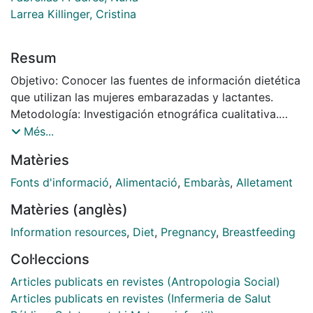
Larrea Killinger, Cristina
Resum
Objetivo: Conocer las fuentes de información dietética
que utilizan las mujeres embarazadas y lactantes.
Metodología: Investigación etnográfica cualitativa.
Realización de 21 entrevistas semiestructuradas a
Més...
embarazadas y lactantes asistentes a 14 sesiones de
Matèries
preparación del parto y 14 sesiones de posparto, 15
diarios de alimentación cumplimentados la semana
Fonts d'informació
,
Alimentació
,
Embaràs
,
Alletament
siguiente a la entrevista y 3 etnografías realizadas en
Matèries (anglès)
las provincias de Barcelona y Tarragona. Resultados:
Las fuentes de información son: 1) Medios de
Information resources
,
Diet
,
Pregnancy
,
Breastfeeding
comunicación: televisión, internet, libros y revistas (los
Col·leccions
dos últimos son los más empleados); el principal
inconveniente es que las mujeres creen que hay
Articles publicats en revistes (Antropologia Social)
demasiada información y no se entiende, por lo que
Articles publicats en revistes (Infermeria de Salut