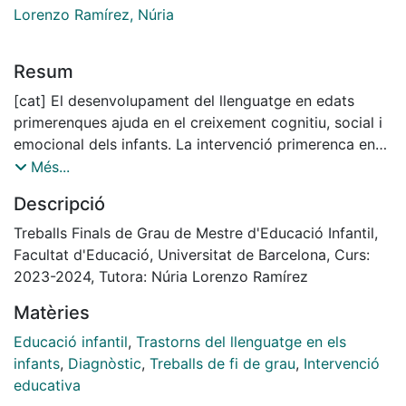
Lorenzo Ramírez, Núria
Resum
[cat] El desenvolupament del llenguatge en edats
primerenques ajuda en el creixement cognitiu, social i
emocional dels infants. La intervenció primerenca en
casos de retard del llenguatge és essencial per a
Més...
prevenir futures dificultats en la vida acadèmica i
Descripció
social de l'infant. El present treball mostra el retard del
llenguatge en l'etapa infantil, aprofundint en els
Treballs Finals de Grau de Mestre d'Educació Infantil,
indicadors, mesures i eines d'intervenció, a través
Facultat d'Educació, Universitat de Barcelona, Curs:
d'una recerca exhaustiva que inclou tant una
2023-2024, Tutora: Núria Lorenzo Ramírez
investigació teòrica com l'anàlisi de tres perfils
Matèries
professionals clau que intervenen en el retard del
llenguatge: logopeda, mestre d'audició i llenguatge i
Educació infantil
,
Trastorns del llenguatge en els
educador infantil. Els perfils professionals entrevistats
infants
,
Diagnòstic
,
Treballs de fi de grau
,
Intervenció
dotaran d'una dosi de realitat que ajudarà a sustentar i
educativa
a donar credibilitat a la part teòrica. Autors