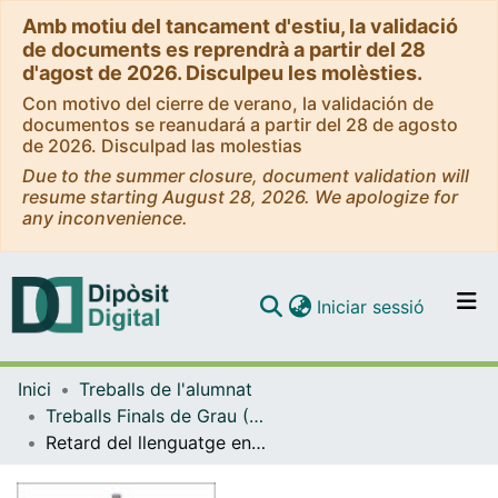
Amb motiu del tancament d'estiu, la validació
de documents es reprendrà a partir del 28
d'agost de 2026. Disculpeu les molèsties.
Con motivo del cierre de verano, la validación de
documentos se reanudará a partir del 28 de agosto
de 2026. Disculpad las molestias
Due to the summer closure, document validation will
resume starting August 28, 2026. We apologize for
any inconvenience.
(current)
Iniciar sessió
Comunitats i col·leccions
Inici
Treballs de l'alumnat
Navega per tot el DD
Treballs Finals de Grau (TFG) - Mestre d'Educació Infantil
Com publicar
Retard del llenguatge en l'Educació Infantil. Detecció, intervenció i suports
Contacte