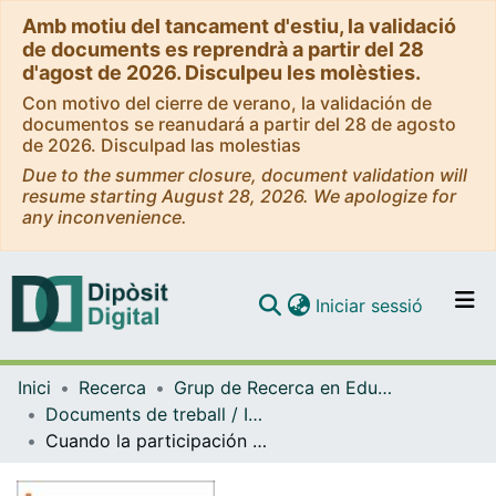
Amb motiu del tancament d'estiu, la validació
de documents es reprendrà a partir del 28
d'agost de 2026. Disculpeu les molèsties.
Con motivo del cierre de verano, la validación de
documentos se reanudará a partir del 28 de agosto
de 2026. Disculpad las molestias
Due to the summer closure, document validation will
resume starting August 28, 2026. We apologize for
any inconvenience.
(current)
Iniciar sessió
Comunitats i col·leccions
Inici
Recerca
Grup de Recerca en Educació Moral (GREM)
Navega per tot el DD
Documents de treball / Informes (Grup de Recerca en Educació Moral (GREM))
Com publicar
Cuando la participación se construye en común. Guía de recursos Wetakepart
Contacte