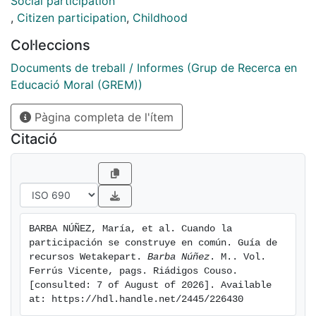
,
Citizen participation
,
Childhood
Col·leccions
Documents de treball / Informes (Grup de Recerca en
Educació Moral (GREM))
Pàgina completa de l'ítem
Citació
BARBA NÚÑEZ, María, et al. Cuando la 
participación se construye en común. Guía de 
recursos Wetakepart. 
Barba Núñez
. M.. Vol.  
Ferrús Vicente, pags. Riádigos Couso. 
[consulted: 7 of August of 2026]. Available 
at: https://hdl.handle.net/2445/226430