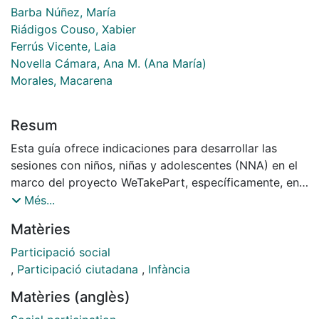
Barba Núñez, María
Riádigos Couso, Xabier
Ferrús Vicente, Laia
Novella Cámara, Ana M. (Ana María)
Morales, Macarena
Resum
Esta guía ofrece indicaciones para desarrollar las
sesiones con niños, niñas y adolescentes (NNA) en el
marco del proyecto WeTakePart, específicamente, en
la fase
Més...
2. El objetivo principal es orientar la facilitación,
Matèries
ofreciendo diferentes herramientas y claves en el
acompañamiento a las personas participantes en el
proceso para que saquen el máximo provecho. De
,
Participació ciutadana
,
Infància
forma previa, se ofrecen unas claves que ayudarán en
Matèries (anglès)
el manejo de esta guía.