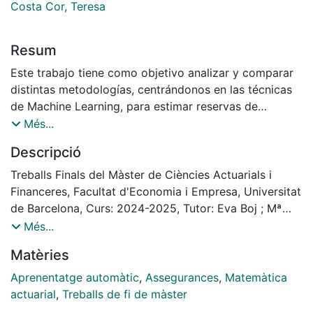
Costa Cor, Teresa
Resum
Este trabajo tiene como objetivo analizar y comparar
distintas metodologías, centrándonos en las técnicas
de Machine Learning, para estimar reservas de
siniestros. Para ello, se implementan y evalúan varios
Més...
modelos de Machine Learning, utilizando una base de
Descripció
datos representativa del sector asegurador. A lo largo
del estudio, se realiza un exhaustivo preprocesamiento
Treballs Finals del Màster de Ciències Actuarials i
y validación para garantizar la robustez de los
Financeres, Facultat d'Economia i Empresa, Universitat
resultados. Las predicciones obtenidas se evalúan
de Barcelona, Curs: 2024-2025, Tutor: Eva Boj ; Mª
mediante métricas específicas, permitiendo identificar
Teresa Costa
Més...
el modelo con mejor capacidad predictiva.
Matèries
Paralelamente, se calculan las reservas utilizando
métodos tradicionales. Finalmente, se lleva a cabo una
Aprenentatge automàtic
,
Assegurances
,
Matemàtica
comparación entre ambos enfoques.
actuarial
,
Treballs de fi de màster