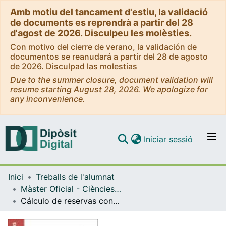
Amb motiu del tancament d'estiu, la validació
de documents es reprendrà a partir del 28
d'agost de 2026. Disculpeu les molèsties.
Con motivo del cierre de verano, la validación de
documentos se reanudará a partir del 28 de agosto
de 2026. Disculpad las molestias
Due to the summer closure, document validation will
resume starting August 28, 2026. We apologize for
any inconvenience.
(current)
Iniciar sessió
Comunitats i col·leccions
Inici
Treballs de l'alumnat
Navega per tot el DD
Màster Oficial - Ciències Actuarials i Financeres (CAF)
Com publicar
Cálculo de reservas con técnicas de Machine Learning
Contacte