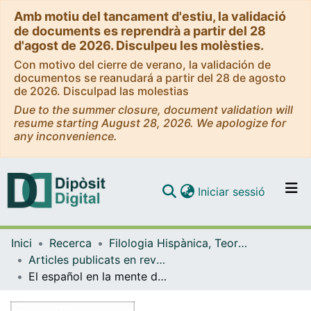
Amb motiu del tancament d'estiu, la validació
de documents es reprendrà a partir del 28
d'agost de 2026. Disculpeu les molèsties.
Con motivo del cierre de verano, la validación de
documentos se reanudará a partir del 28 de agosto
de 2026. Disculpad las molestias
Due to the summer closure, document validation will
resume starting August 28, 2026. We apologize for
any inconvenience.
(current)
Iniciar sessió
Comunitats i col·leccions
Inici
Recerca
Filologia Hispànica, Teoria de la Literatura i Comunicació
Navega per tot el DD
Articles publicats en revistes (Filologia Hispànica, Teoria de la Literatura i Comunicació)
Com publicar
El español en la mente de sus hablantes : Una exploración desde la dialectología perceptiva
Contacte