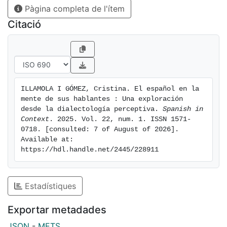
Pàgina completa de l'ítem
cómo sentimos y evaluamos nuestra forma de hablar y
la de los demás.
Citació
ILLAMOLA I GÓMEZ, Cristina. El español en la 
mente de sus hablantes : Una exploración 
desde la dialectología perceptiva. 
Spanish in 
Context
. 2025. Vol. 22, num. 1. ISSN 1571-
0718. [consulted: 7 of August of 2026]. 
Available at: 
https://hdl.handle.net/2445/228911
Estadístiques
Exportar metadades
JSON
-
METS